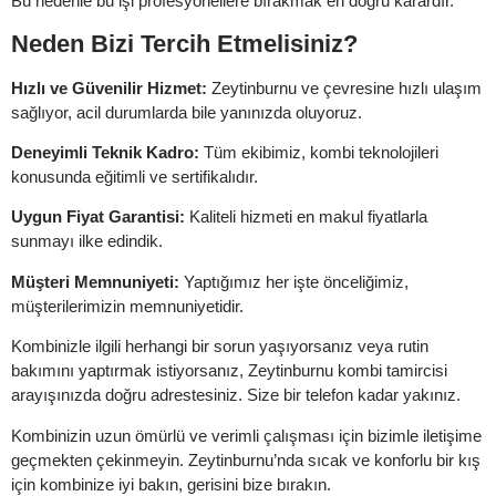
Bu nedenle bu işi profesyonellere bırakmak en doğru karardır.
Neden Bizi Tercih Etmelisiniz?
Hızlı ve Güvenilir Hizmet:
Zeytinburnu ve çevresine hızlı ulaşım
sağlıyor, acil durumlarda bile yanınızda oluyoruz.
Deneyimli Teknik Kadro:
Tüm ekibimiz, kombi teknolojileri
konusunda eğitimli ve sertifikalıdır.
Uygun Fiyat Garantisi:
Kaliteli hizmeti en makul fiyatlarla
sunmayı ilke edindik.
Müşteri Memnuniyeti:
Yaptığımız her işte önceliğimiz,
müşterilerimizin memnuniyetidir.
Kombinizle ilgili herhangi bir sorun yaşıyorsanız veya rutin
bakımını yaptırmak istiyorsanız, Zeytinburnu kombi tamircisi
arayışınızda doğru adrestesiniz. Size bir telefon kadar yakınız.
Kombinizin uzun ömürlü ve verimli çalışması için bizimle iletişime
geçmekten çekinmeyin. Zeytinburnu’nda sıcak ve konforlu bir kış
için kombinize iyi bakın, gerisini bize bırakın.