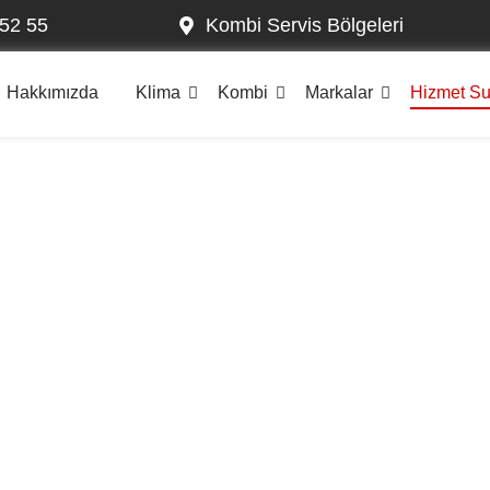
52 55
Kombi Servis Bölgeleri
Hakkımızda
Klima
Kombi
Markalar
Hizmet S
kırköy Kombi Serv
Kombi Tamiri