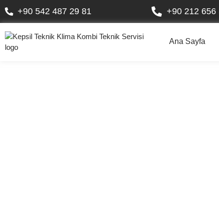
+90 542 487 29 81
+90 212 656 
Ana Sayfa
Ba