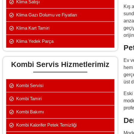
Klima Satışı
Kış 
sund
Klima Gazı Dolumu ve Fiyatları
arız
Klima Kart Tamiri
geçi
orij
Klima Yedek Parça
Pe
Ev ve
Kombi Servis Hizmetlerimiz
hem 
gerçe
üst 
Kombi Servisi
Eski
Kombi Tamiri
mode
prof
Kombi Bakımı
De
Kombi Kalorifer Petek Temizliği
Mode