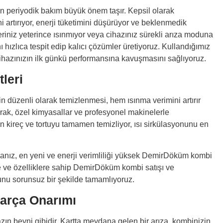
in periyodik bakım büyük önem taşır. Kepsil olarak
 artırıyor, enerji tüketimini düşürüyor ve beklenmedik
eriniz yeterince ısınmıyor veya cihazınız sürekli arıza moduna
ızlıca tespit edip kalıcı çözümler üretiyoruz. Kullandığımız
ihazınızın ilk günkü performansına kavuşmasını sağlıyoruz.
leri
in düzenli olarak temizlenmesi, hem ısınma verimini artırır
rak, özel kimyasallar ve profesyonel makinelerle
en kireç ve tortuyu tamamen temizliyor, ısı sirkülasyonunu en
sanız, en yeni ve enerji verimliliği yüksek DemirDöküm kombi
ite ve özelliklere sahip DemirDöküm kombi satışı ve
unu sorunsuz bir şekilde tamamlıyoruz.
arça Onarımı
zın beyni gibidir. Kartta meydana gelen bir arıza, kombinizin