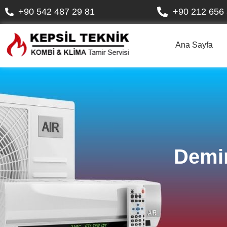
+90 542 487 29 81
+90 212 656 
Ana Sayfa
Demi