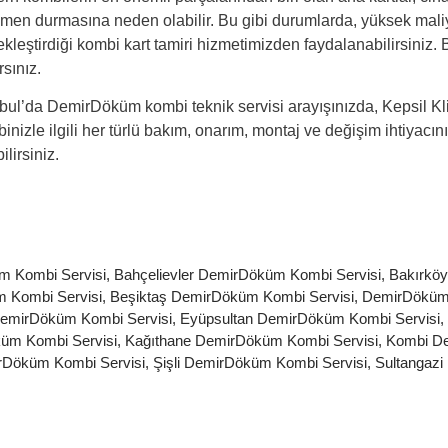
men durmasına neden olabilir. Bu gibi durumlarda, yüksek maliye
ekleştirdiği kombi kart tamiri hizmetimizden faydalanabilirsini
rsınız.
nbul’da DemirDöküm kombi teknik servisi arayışınızda, Kepsil Kl
nizle ilgili her türlü
bakım
, onarım, montaj ve değişim ihtiyacını
ilirsiniz.
m Kombi Servisi
,
Bahçelievler DemirDöküm Kombi Servisi
,
Bakırkö
 Kombi Servisi
,
Beşiktaş DemirDöküm Kombi Servisi
,
DemirDöküm
DemirDöküm Kombi Servisi
,
Eyüpsultan DemirDöküm Kombi Servisi
,
üm Kombi Servisi
,
Kağıthane DemirDöküm Kombi Servisi
,
Kombi De
Döküm Kombi Servisi
,
Şişli DemirDöküm Kombi Servisi
,
Sultangazi