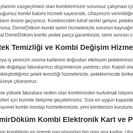
aylarının vazgeçilmezi olan kombilerinizin sorunsuz çalışması iç
uğumuz kombi bakımı hizmeti sayesinde, cihazınızın verimliliğini
aların önüne geçiyoruz. Kombinizden tuhaf sesler geliyor, petekl
yorsa, DemirDöküm kombi tamiri hizmetimizle sorunun kaynağını h
inal DemirDöküm kombi yedek parça garantisiyle, tamir sonrası c
tek Temizliği ve Kombi Değişim Hizmet
ya iş yerinizin ısınma kalitesini doğrudan etkileyen petekleriniz
de doğalgaz faturalarınızı düşürmenize yardımcı olur. Kepsil ola
kleştirdiğimiz petek temizliği hizmetimizle, peteklerinizde birik
düzeye çıkarıyoruz.
 ve yüksek faturalara neden olan kombinizden kurtulmak istiyor
lleri için bizimle iletişime geçebilirsiniz. Size en uygun kapas
esyonel kombi montajı hizmetlerimizle, yeni kombinizin kurulum
mirDöküm Kombi Elektronik Kart ve P
rn kombilerin en önemli parçalarından biri olan ana kartlar, ciha