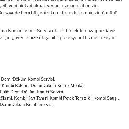
tli yeni bir kart almak yerine, uzman ekibimizin
z. Bu sayede hem bütçenizi korur hem de kombinizin ömrünü
ima Kombi Teknik Servisi olarak bir telefon uzağınızdayız.
z için güvenle bize ulaşabilir, profesyonel hizmetin keyfini
y DemirDöküm Kombi Servisi
,
 Kombi Bakımı
,
DemirDöküm Kombi Montajı
,
Fatih DemirDöküm Kombi Servisi
,
ğişimi
,
Kombi Kart Tamiri
,
Kombi Petek Temizliği
,
Kombi Satışı
,
 DemirDöküm Kombi Servisi
,