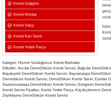
Kombi Değişimi
tama
gerç
Kombi Montajı
uzatı
Kombi Satışı
İsta
Kombi
Kombi Kart Tamiri
süreb
Kombi Yedek Parça
Kategori:
Hizmet Sunduğumuz Kombi Markaları
Etiketler:
Avcılar DemirDöküm Kombi Servisi
,
Bağcılar DemirDökü
Başakşehir DemirDöküm Kombi Servisi
,
Bayrampaşa DemirDöküm
Demirdöküm Kombi Servisi
,
DemirDöküm Kombi Tamiri
,
Esenler 
Gaziosmanpaşa DemirDöküm Kombi Servisi
,
Güngören DemirDök
Kombi Servisi Fiyatları
,
Kombi Yedek Parça
,
Küçükçekmece Demir
Zeytinburnu DemirDöküm Kombi Servisi