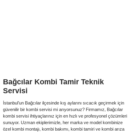
100. Yıl Mahallesi Kombi Teknik Servisi
Bağcılar
Kış aylarının vazgeçilmezi, sıcak yuvaların garantisi olan
kombilerinizde sorun mu yaşıyorsunuz? Kepsil Kombi Teknik
Servisi olarak, İstanbul Bağcılar 100. Yıl Mahallesi...
Detaylı İncele
Bağcılar Kombi Tamir Teknik
Servisi
İstanbul’un Bağcılar ilçesinde kış aylarını sıcacık geçirmek için
güvenilir bir kombi servisi mi arıyorsunuz? Firmamız, Bağcılar
kombi servisi ihtiyaçlarınız için en hızlı ve profesyonel çözümleri
sunuyor. Uzman ekiplerimizle, her marka ve model kombinize
özel kombi montajı, kombi bakımı, kombi tamiri ve kombi arıza