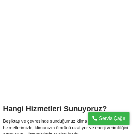
Yıldız Mahallesi Klima Teknik Servisi
Beşiktaş
İstanbul’un Beşiktaş ilçesine bağlı Yıldız Mahallesi‘nde klima
servis hizmeti arıyorsanız, doğru adrestesiniz. Kepsil Klima
Kombi Teknik Servisi olarak, yaşam alanlarınızda konforu...
Detaylı İncele
Hangi Hizmetleri Sunuyoruz?
Servis Çağır
Beşiktaş ve çevresinde sunduğumuz klima teknik servisi
hizmetlerimizle, klimanızın ömrünü uzatıyor ve enerji verimliliğini