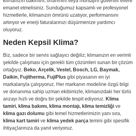
klimanızın bakımını, onarımını veya montajını güvenilir ellere
emanet etmelisiniz. Sunduğumuz kapsamlı ve profesyonel
hizmetlerle, klimanızın ömrünü uzatıyor, performansını
artırıyor ve enerji faturalarınızı düşürmenize yardımcı
oluyoruz.
Neden Kepsil Klima?
Biz, sadece bir servis sağlayıcı değiliz; klimanızın en verimli
şekilde çalışması için gerekli tüm çözümleri sunan bir çözüm
ortağıyız.
Beko, Arçelik, Vestel, Bosch, LG, Baymak,
Daikin, Fujitherma, FujiPlus
gibi piyasanın en iyi
markalarıyla çalışıyoruz. Her markanın modeline özgü bilgi
ve donanıma sahip uzman ekibimizle, klimanızdaki her türlü
arızayı hızlı ve doğru bir şekilde tespit ediyoruz.
Klima
tamiri, klima bakımı, klima montajı, klima temizliği
ve
klima gazı dolumu
gibi temel hizmetlerimizin yanı sıra,
klima kart tamiri
ve
klima yedek parça
temini gibi spesifik
ihtiyaçlarınıza da yanıt veriyoruz.