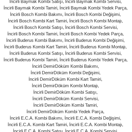
İncirli Baymak Kombi Satışı
,
İncirli Baymak Kombi Servisi
,
İncirli Baymak Kombi Tamiri
,
İncirli Baymak Kombi Yedek Parça
,
İncirli Bosch Kombi Bakımı
,
İncirli Bosch Kombi Değişimi
,
İncirli Bosch Kombi Kart Tamiri
,
İncirli Bosch Kombi Montajı
,
İncirli Bosch Kombi Satışı
,
İncirli Bosch Kombi Servisi
,
İncirli Bosch Kombi Tamiri
,
İncirli Bosch Kombi Yedek Parça
,
İncirli Buderus Kombi Bakımı
,
İncirli Buderus Kombi Değişimi
,
İncirli Buderus Kombi Kart Tamiri
,
İncirli Buderus Kombi Montajı
,
İncirli Buderus Kombi Satışı
,
İncirli Buderus Kombi Servisi
,
İncirli Buderus Kombi Tamiri
,
İncirli Buderus Kombi Yedek Parça
,
İncirli DemirDöküm Kombi Bakımı
,
İncirli DemirDöküm Kombi Değişimi
,
İncirli DemirDöküm Kombi Kart Tamiri
,
İncirli DemirDöküm Kombi Montajı
,
İncirli DemirDöküm Kombi Satışı
,
İncirli DemirDöküm Kombi Servisi
,
İncirli DemirDöküm Kombi Tamiri
,
İncirli DemirDöküm Kombi Yedek Parça
,
İncirli E.C.A. Kombi Bakımı
,
İncirli E.C.A. Kombi Değişimi
,
İncirli E.C.A. Kombi Kart Tamiri
,
İncirli E.C.A. Kombi Montajı
,
İncirli E.C.A. Kombi Satışı
,
İncirli E.C.A. Kombi Servisi
,