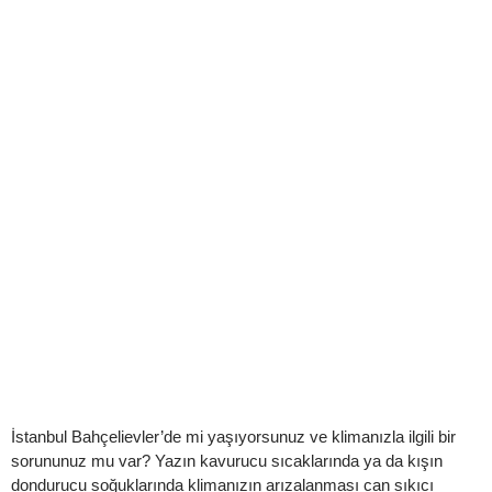
Çalışlar Klima Teknik Servisi
Bahçelievler Çalışlar bölgesinde klima servisi arayışınızda
doğru adrestesiniz! Kepsil Klima Kombi Teknik Servisi olarak,
yaz aylarında serinlemek, kış aylarında ısınmak için...
Detaylı İncele
İstanbul Bahçelievler’de mi yaşıyorsunuz ve klimanızla ilgili bir
sorununuz mu var? Yazın kavurucu sıcaklarında ya da kışın
dondurucu soğuklarında klimanızın arızalanması can sıkıcı