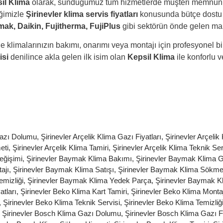
il Klima
olarak, sunduğumuz tüm hizmetlerde müşteri memnuniyeti
iğimizle
Şirinevler klima servis fiyatları
konusunda bütçe dostu
ak, Daikin, Fujitherma, FujiPlus
gibi sektörün önde gelen mar
e klimalarınızın bakımı, onarımı veya montajı için profesyonel b
isi
denilince akla gelen ilk isim olan
Kepsil Klima
ile konforlu 
 Gazı Dolumu
,
Şirinevler Arçelik Klima Gazı Fiyatları
,
Şirinevler Arçelik
eti
,
Şirinevler Arçelik Klima Tamiri
,
Şirinevler Arçelik Klima Teknik Ser
Değişimi
,
Şirinevler Baymak Klima Bakımı
,
Şirinevler Baymak Klima 
ajı
,
Şirinevler Baymak Klima Satışı
,
Şirinevler Baymak Klima Sökme
emizliği
,
Şirinevler Baymak Klima Yedek Parça
,
Şirinevler Baymak K
atları
,
Şirinevler Beko Klima Kart Tamiri
,
Şirinevler Beko Klima Monta
,
Şirinevler Beko Klima Teknik Servisi
,
Şirinevler Beko Klima Temizliğ
,
Şirinevler Bosch Klima Gazı Dolumu
,
Şirinevler Bosch Klima Gazı Fi