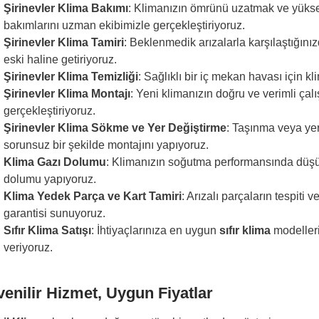
Şirinevler Klima Bakımı
: Klimanızın ömrünü uzatmak ve yükse
bakımlarını uzman ekibimizle gerçekleştiriyoruz.
Şirinevler Klima Tamiri
: Beklenmedik arızalarla karşılaştığını
eski haline getiriyoruz.
Şirinevler Klima Temizliği
: Sağlıklı bir iç mekan havası için kli
Şirinevler Klima Montajı
: Yeni klimanızın doğru ve verimli çalı
gerçekleştiriyoruz.
Şirinevler Klima Sökme ve Yer Değiştirme
: Taşınma veya yer
sorunsuz bir şekilde montajını yapıyoruz.
Klima Gazı Dolumu
: Klimanızın soğutma performansında düşüş 
dolumu yapıyoruz.
Klima Yedek Parça ve Kart Tamiri
: Arızalı parçaların tespiti 
garantisi sunuyoruz.
Sıfır Klima Satışı
: İhtiyaçlarınıza en uygun
sıfır klima
modelleri
veriyoruz.
enilir Hizmet, Uygun Fiyatlar