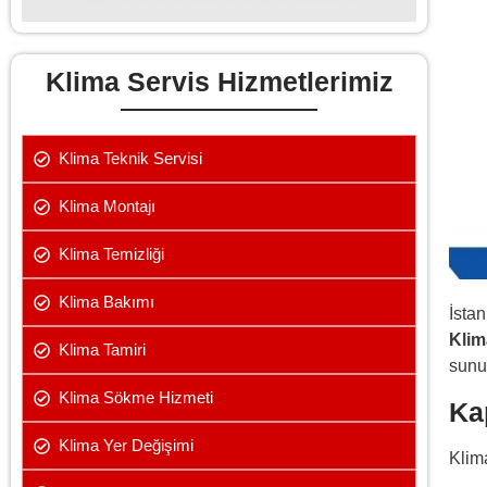
Klima Servis Hizmetlerimiz
Klima Teknik Servisi
Klima Montajı
Klima Temizliği
Klima Bakımı
İsta
Klim
Klima Tamiri
sunu
Klima Sökme Hizmeti
Ka
Klima Yer Değişimi
Klim