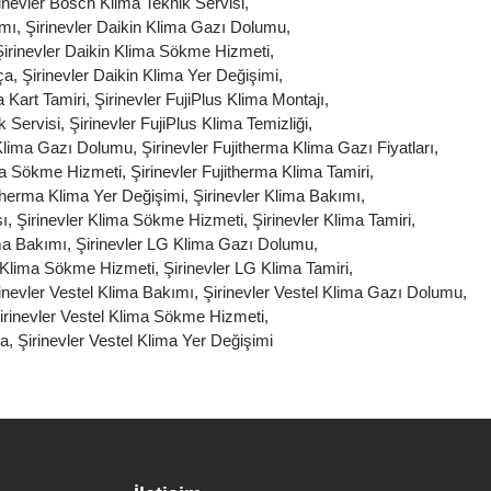
inevler Bosch Klima Teknik Servisi
,
ımı
,
Şirinevler Daikin Klima Gazı Dolumu
,
Şirinevler Daikin Klima Sökme Hizmeti
,
ça
,
Şirinevler Daikin Klima Yer Değişimi
,
a Kart Tamiri
,
Şirinevler FujiPlus Klima Montajı
,
k Servisi
,
Şirinevler FujiPlus Klima Temizliği
,
 Klima Gazı Dolumu
,
Şirinevler Fujitherma Klima Gazı Fiyatları
,
ima Sökme Hizmeti
,
Şirinevler Fujitherma Klima Tamiri
,
itherma Klima Yer Değişimi
,
Şirinevler Klima Bakımı
,
şı
,
Şirinevler Klima Sökme Hizmeti
,
Şirinevler Klima Tamiri
,
ma Bakımı
,
Şirinevler LG Klima Gazı Dolumu
,
G Klima Sökme Hizmeti
,
Şirinevler LG Klima Tamiri
,
inevler Vestel Klima Bakımı
,
Şirinevler Vestel Klima Gazı Dolumu
,
irinevler Vestel Klima Sökme Hizmeti
,
ça
,
Şirinevler Vestel Klima Yer Değişimi