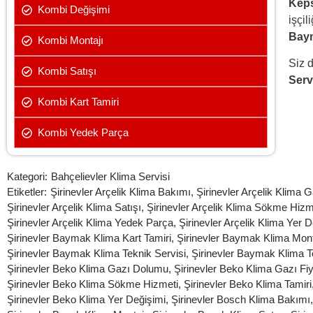
Keps
Kombi Değişimi
işçil
Baym
Kombi Montajı
Siz d
Kombi Satışı
Serv
Kombi Kart Tamiri
Kombi Yedek Parça
Kategori:
Bahçelievler Klima Servisi
Etiketler:
Şirinevler Arçelik Klima Bakımı
,
Şirinevler Arçelik Klima
Şirinevler Arçelik Klima Satışı
,
Şirinevler Arçelik Klima Sökme Hizm
Şirinevler Arçelik Klima Yedek Parça
,
Şirinevler Arçelik Klima Yer 
Şirinevler Baymak Klima Kart Tamiri
,
Şirinevler Baymak Klima Mont
Şirinevler Baymak Klima Teknik Servisi
,
Şirinevler Baymak Klima T
Şirinevler Beko Klima Gazı Dolumu
,
Şirinevler Beko Klima Gazı Fiy
Şirinevler Beko Klima Sökme Hizmeti
,
Şirinevler Beko Klima Tamiri
Şirinevler Beko Klima Yer Değişimi
,
Şirinevler Bosch Klima Bakımı