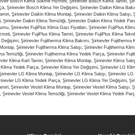
nevler Bosch Klima Sökme Hizmeti
,
Şirinevler Bosch Klima Tamiri
,
Şir
rça
,
Şirinevler Bosch Klima Yer Değişimi
,
Şirinevler Daikin Klima Bak
amiri
,
Şirinevler Daikin Klima Montajı
,
Şirinevler Daikin Klima Satışı
,
i
,
Şirinevler Daikin Klima Temizliği
,
Şirinevler Daikin Klima Yedek Par
olumu
,
Şirinevler FujiPlus Klima Gazı Fiyatları
,
Şirinevler FujiPlus Klim
zmeti
,
Şirinevler FujiPlus Klima Tamiri
,
Şirinevler FujiPlus Klima Tekni
r Değişimi
,
Şirinevler Fujitherma Klima Bakımı
,
Şirinevler Fujitherma
 Montajı
,
Şirinevler Fujitherma Klima Satışı
,
Şirinevler Fujitherma Kl
ma Temizliği
,
Şirinevler Fujitherma Klima Yedek Parça
,
Şirinevler Fuj
evler Klima Kart Tamiri
,
Şirinevler Klima Montajı
,
Şirinevler Klima Satı
r Klima Yedek Parça
,
Şirinevler Klima Yer Değişimi
,
Şirinevler LG Kli
Şirinevler LG Klima Montajı
,
Şirinevler LG Klima Satışı
,
Şirinevler L
rinevler LG Klima Yedek Parça
,
Şirinevler LG Klima Yer Değişimi
,
Şir
amiri
,
Şirinevler Vestel Klima Montajı
,
Şirinevler Vestel Klima Satışı
,
Ş
,
Şirinevler Vestel Klima Temizliği
,
Şirinevler Vestel Klima Yedek Par