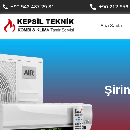
+90 542 487 29 81
+90 212 656 
Ana Sayfa
Şiri