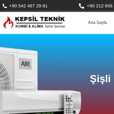
+90 542 487 29 81
+90 212 656 
Ana Sayfa
Şişl