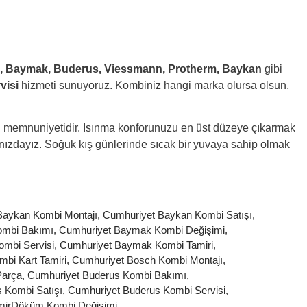
h, Baymak, Buderus, Viessmann, Protherm, Baykan
gibi
visi
hizmeti sunuyoruz. Kombiniz hangi marka olursa olsun,
i memnuniyetidir. Isınma konforunuzu en üst düzeye çıkarmak
ğınızdayız. Soğuk kış günlerinde sıcak bir yuvaya sahip olmak
Baykan Kombi Montajı
,
Cumhuriyet Baykan Kombi Satışı
,
ombi Bakımı
,
Cumhuriyet Baymak Kombi Değişimi
,
mbi Servisi
,
Cumhuriyet Baymak Kombi Tamiri
,
bi Kart Tamiri
,
Cumhuriyet Bosch Kombi Montajı
,
Parça
,
Cumhuriyet Buderus Kombi Bakımı
,
 Kombi Satışı
,
Cumhuriyet Buderus Kombi Servisi
,
mirDöküm Kombi Değişimi
,