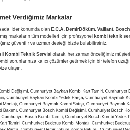
met Verdiğimiz Markalar
sada lider konumda olan
E.C.A, DemirDöküm, Vaillant, Bosc
nmış markaların tüm modelleri için profesyonel
kombi teknik ser
ğınız güvenilir ve uzman desteği bizde bulabilirsiniz.
il Kombi Teknik Servisi
olarak, her zaman önceliğimiz müşter
ombi sorunlarınıza kalıcı çözümler getirmek için bir telefon uza
bize ulaşın.
ombi Değişimi
,
Cumhuriyet Baykan Kombi Kart Tamiri
,
Cumhuriyet 
ri
,
Cumhuriyet Baykan Kombi Yedek Parça
,
Cumhuriyet Baymak K
 Montajı
,
Cumhuriyet Baymak Kombi Satışı
,
Cumhuriyet Baymak Ko
i Bakımı
,
Cumhuriyet Bosch Kombi Değişimi
,
Cumhuriyet Bosch Kom
,
Cumhuriyet Bosch Kombi Tamiri
,
Cumhuriyet Bosch Kombi Yedek 
art Tamiri
,
Cumhuriyet Buderus Kombi Montajı
,
Cumhuriyet Buderus
dek Parça
,
Cumhuriyet DemirDöküm Kombi Bakımı
,
Cumhuriyet De