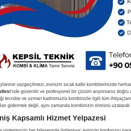
ylarının vazgeçilmezi, evinizin sıcak kalbi kombilerinizde herhan
llesi
‘nde güvenilir ve profesyonel bir çözüm arıyorsanız doğru 
iği tecrübe ve uzman kadromuzla kombinizle ilgili tüm ihtiyaçlar
aları gidermek değil, aynı zamanda kombinizin ömrünü uzatarak 
niş Kapsamlı Hizmet Yelpazesi
a sisteminizin her bileşeniyle ilgileniyor, evinizin konforunu garan