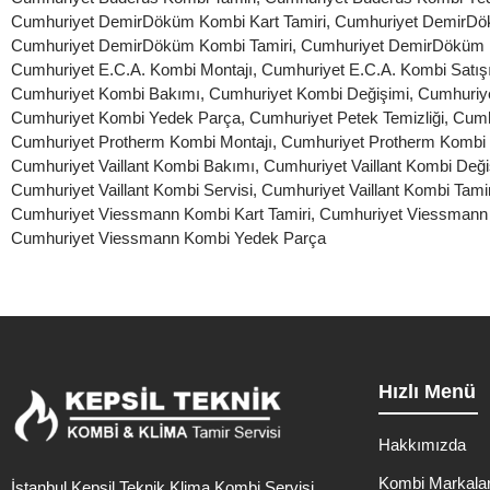
Cumhuriyet DemirDöküm Kombi Kart Tamiri
,
Cumhuriyet DemirDö
Cumhuriyet DemirDöküm Kombi Tamiri
,
Cumhuriyet DemirDöküm 
Cumhuriyet E.C.A. Kombi Montajı
,
Cumhuriyet E.C.A. Kombi Satış
Cumhuriyet Kombi Bakımı
,
Cumhuriyet Kombi Değişimi
,
Cumhuriye
Cumhuriyet Kombi Yedek Parça
,
Cumhuriyet Petek Temizliği
,
Cumh
Cumhuriyet Protherm Kombi Montajı
,
Cumhuriyet Protherm Kombi 
Cumhuriyet Vaillant Kombi Bakımı
,
Cumhuriyet Vaillant Kombi Deği
Cumhuriyet Vaillant Kombi Servisi
,
Cumhuriyet Vaillant Kombi Tamir
Cumhuriyet Viessmann Kombi Kart Tamiri
,
Cumhuriyet Viessmann 
Cumhuriyet Viessmann Kombi Yedek Parça
Hızlı Menü
Hakkımızda
Kombi Markalar
İstanbul Kepsil Teknik Klima Kombi Servisi