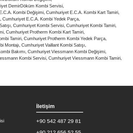
iyet DemirDöküm Kombi Servisi
,
E.C.A. Kombi Değişimi
,
Cumhuriyet E.C.A. Kombi Kart Tamiri
,
,
Cumhuriyet E.C.A. Kombi Yedek Parça
,
Satışı
,
Cumhuriyet Kombi Servisi
,
Cumhuriyet Kombi Tamiri
,
mi
,
Cumhuriyet Protherm Kombi Kart Tamiri
,
ombi Tamiri
,
Cumhuriyet Protherm Kombi Yedek Parça
,
bi Montajı
,
Cumhuriyet Vaillant Kombi Satışı
,
Kombi Bakımı
,
Cumhuriyet Viessmann Kombi Değişimi
,
iessmann Kombi Servisi
,
Cumhuriyet Viessmann Kombi Tamiri
,
İletişim
isi
+90 542 487 29 81
+90 212 656 52 55