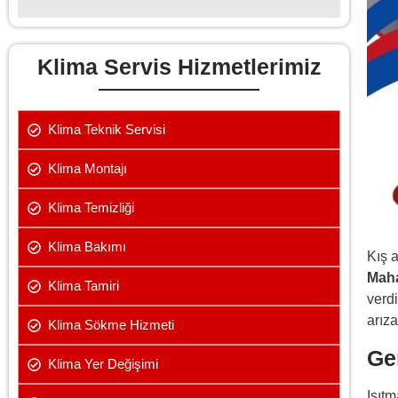
Klima Servis Hizmetlerimiz
Klima Teknik Servisi
Klima Montajı
Klima Temizliği
Klima Bakımı
Kış a
Maha
Klima Tamiri
verd
arız
Klima Sökme Hizmeti
Ge
Klima Yer Değişimi
Isıtm