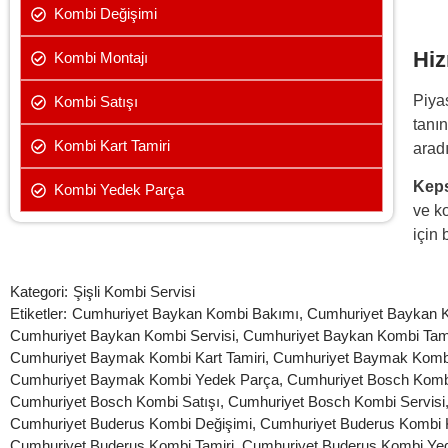
Kombi Değişimi
Hiz
Kombi Montajı
Piya
Kombi Satışı
tanı
Kombi Kart Tamiri
aradı
Keps
Kombi Yedek Parça
ve k
için 
Kategori:
Şişli Kombi Servisi
Etiketler:
Cumhuriyet Baykan Kombi Bakımı
,
Cumhuriyet Baykan K
Cumhuriyet Baykan Kombi Servisi
,
Cumhuriyet Baykan Kombi Tami
Cumhuriyet Baymak Kombi Kart Tamiri
,
Cumhuriyet Baymak Kombi
Cumhuriyet Baymak Kombi Yedek Parça
,
Cumhuriyet Bosch Komb
Cumhuriyet Bosch Kombi Satışı
,
Cumhuriyet Bosch Kombi Servisi
Cumhuriyet Buderus Kombi Değişimi
,
Cumhuriyet Buderus Kombi K
Cumhuriyet Buderus Kombi Tamiri
,
Cumhuriyet Buderus Kombi Ye