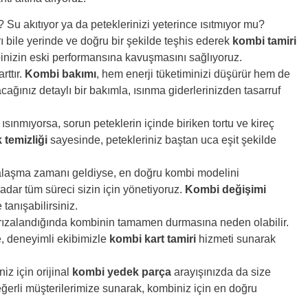
Su akıtıyor ya da peteklerinizi yeterince ısıtmıyor mu?
 bile yerinde ve doğru bir şekilde teşhis ederek
kombi tamiri
mbinizin eski performansına kavuşmasını sağlıyoruz.
rttır.
Kombi bakımı
, hem enerji tüketiminizi düşürür hem de
ağınız detaylı bir bakımla, ısınma giderlerinizden tasarruf
sınmıyorsa, sorun peteklerin içinde biriken tortu ve kireç
 temizliği
sayesinde, petekleriniz baştan uca eşit şekilde
alaşma zamanı geldiyse, en doğru kombi modelini
dar tüm süreci sizin için yönetiyoruz.
Kombi değişimi
tanışabilirsiniz.
 arızalandığında kombinin tamamen durmasına neden olabilir.
e, deneyimli ekibimizle
kombi kart tamiri
hizmeti sunarak
iz için orijinal
kombi yedek parça
arayışınızda da size
eğerli müşterilerimize sunarak, kombiniz için en doğru