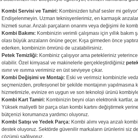
Kombi Servisi ve Tamiri:
Kombinizden tuhaf sesler mi geliyor? 
Endişelenmeyin. Uzman teknisyenlerimiz, en karmaşık arızaları
hizmeti sunar. Arızalı parçaların onarımı veya değişimi ile ko
Kombi Bakımı:
Kombinizin verimli çalışması için yıllık bakım şa
olası büyük arızaların önüne geçer. Kışa girmeden önce yaptırac
ederken, kombinizin ömrünü de uzatabilirsiniz.
Petek Temizliği:
Kombiniz çalışıyor ama petekleriniz yeterince ı
olabilir. Özel kimyasal ve makinelerle gerçekleştirdiğimiz
petek
ısınır ve ısınma veriminiz en üst seviyeye çıkar.
Kombi Değişimi ve Montajı:
Eski ve verimsiz kombinizle ved
seçmenizden, profesyonel bir şekilde montajının yapılmasına ka
hizmetimizle, evinize en uygun ve son teknoloji ürünü kombiyle 
Kombi Kart Tamiri:
Kombinizin beyni olan elektronik kartlar,
Yüksek maliyetli bir parça olan kombi kartını değiştirmek yerin
bütçenizi korumanıza yardımcı oluyoruz.
Kombi Satışı ve Yedek Parça:
Kombi alımı veya arızalı kombin
destek oluyoruz. Sektörde güvenilir markaların ürünlerini siz d
çözümü sağlıyoruz.