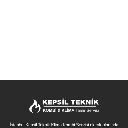
Servisi
Kış aylarının vazgeçilmezi, evinizin sıcak kalbi kombilerinizde
herhangi bir sorunla karşılaştığınızda, Şişli‘nin Cumhuriyet
Mahallesi‘nde güvenilir ve profesyonel bir çözüm arıyorsanız
doğru...
Detaylı İncele
İstanbul Kepsil Teknik Klima Kombi Servisi olarak alanında