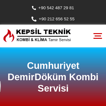
+90 542 487 29 81
+90 212 656 52 55
Cumhuriyet
DemirDöküm Kombi
Servisi