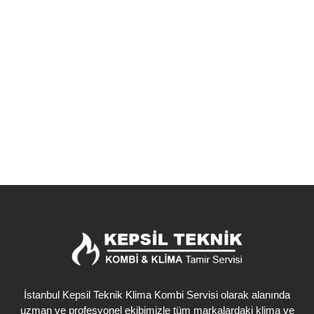
Servisi Küçükçekmece
İstanbul’un en hareketli semtlerinden biri olan Küçükçekmece
Fevzi Çakmak Mahallesi’nde kış aylarının vazgeçilmezi olan
kombileriniz için güvenilir bir çözüm ortağı arıyorsanız,...
Detaylı İncele
İstanbul Kepsil Teknik Klima Kombi Servisi olarak alanında
uzman ve profesyonel ekibimizle tüm markalardaki klima ve