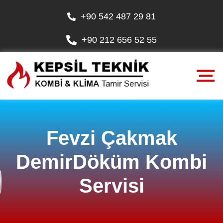
+90 542 487 29 81
+90 212 656 52 55
Fevzi Çakmak
DemirDöküm Kombi
Servisi