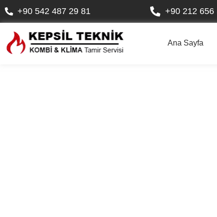
+90 542 487 29 81
+90 212 656 
Ana Sayfa
E