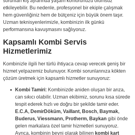
sorunları kış aylarında yaşam konforunuzu olumsuz
etkileyebilir. Bu nedenle, profesyonel bir ekiple çalışmak
hem güvenliğiniz hem de bütçeniz için büyük önem taşır.
Uzman teknisyenlerimizle, kombinizin ilk günkü
performansına kavuşmasını sağlıyoruz.
Kapsamlı Kombi Servis
Hizmetlerimiz
Kombinizle ilgili her türlü ihtiyaca cevap verecek geniş bir
hizmet yelpazemiz bulunuyor. Kombi sorunlarınıza kökten
çözüm üretmek için kapsamlı hizmetler sunuyoruz:
Kombi Tamiri:
Kombinizde aniden oluşan bir arıza,
can sıkıcı olabilir. Uzman ekibimiz, sorunu kısa sürede
tespit ederek hızlı ve doğru bir şekilde tamir eder.
E.C.A, DemirDöküm, Vaillant, Bosch, Baymak,
Buderus, Viessmann, Protherm, Baykan
gibi önde
gelen markalara özel tamir hizmetleri sunuyoruz.
Ayrıca, kombinin beyni olarak bilinen
kombi kart