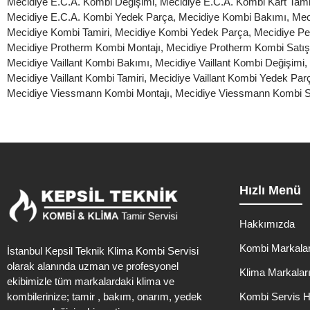
Mecidiye E.C.A. Kombi Değişimi
,
Mecidiye E.C.A. Kombi Kart Tami
Mecidiye E.C.A. Kombi Yedek Parça
,
Mecidiye Kombi Bakımı
,
Mec
Mecidiye Kombi Tamiri
,
Mecidiye Kombi Yedek Parça
,
Mecidiye Pet
Mecidiye Protherm Kombi Montajı
,
Mecidiye Protherm Kombi Satış
Mecidiye Vaillant Kombi Bakımı
,
Mecidiye Vaillant Kombi Değişimi
,
Mecidiye Vaillant Kombi Tamiri
,
Mecidiye Vaillant Kombi Yedek Par
Mecidiye Viessmann Kombi Montajı
,
Mecidiye Viessmann Kombi S
Hızlı Menü
Hakkımızda
Kombi Markalar
İstanbul Kepsil Teknik Klima Kombi Servisi
olarak alanında uzman ve profesyonel
Klima Markalar
ekibimizle tüm markalardaki klima ve
kombilerinize; tamir , bakım, onarım, yedek
Kombi Servis H