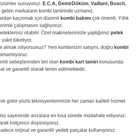
 çözümler sunuyoruz.
E.C.A, DemirDöküm, Vaillant, Bosch,
 gelen markaların kombi tamirinde uzmanız.
ardan kaçınmak için düzenli
kombi bakımı
çok önemli. Yıllık
verimle çalışmasını sağlıyoruz.
etekleriniz olabilir. Özel makinelerimizle yaptığımız
petek
yakıt tüketiyor.
i almak istiyorsunuz? Yeni kombinizin satışını, doğru
kombi
 tamamlıyoruz.
emli sebeplerinden biri olan
kombi kart tamiri
konusunda
nal ve garantili olarak temin edilmektedir.
 ve güler yüzlü teknisyenlerimizle her zaman kaliteli hizmet
mız sayesinde arızalara en kısa sürede müdahale ediyoruz.
unarak bütçenizi düşünüyoruz.
dece orijinal ve garantili yedek parçalar kullanıyoruz.