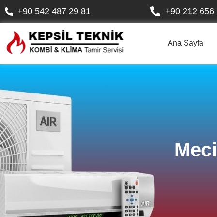
+90 542 487 29 81
+90 212 656 
Ana Sayfa
Meci