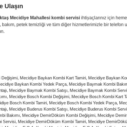
e Ulaşın
ktaş Mecidiye Mahallesi kombi servisi
ihtiyaçlarınız için
hemen
, bakım, petek temizliği ve tüm diğer hizmetlerimizle bir telefo
ın.
 Değişimi
,
Mecidiye Baykan Kombi Kart Tamiri
,
Mecidiye Baykan Ko
ecidiye Baykan Kombi Yedek Parça
,
Mecidiye Baymak Kombi Bakı
tajı
,
Mecidiye Baymak Kombi Satışı
,
Mecidiye Baymak Kombi Servi
kımı
,
Mecidiye Bosch Kombi Değişimi
,
Mecidiye Bosch Kombi Kart T
diye Bosch Kombi Tamiri
,
Mecidiye Bosch Kombi Yedek Parça
,
Mec
tajı
,
Mecidiye Buderus Kombi Satışı
,
Mecidiye Buderus Kombi Servi
mbi Bakımı
,
Mecidiye DemirDöküm Kombi Değişimi
,
Mecidiye Demir
 Servisi
,
Mecidiye DemirDöküm Kombi Tamiri
,
Mecidiye DemirDök