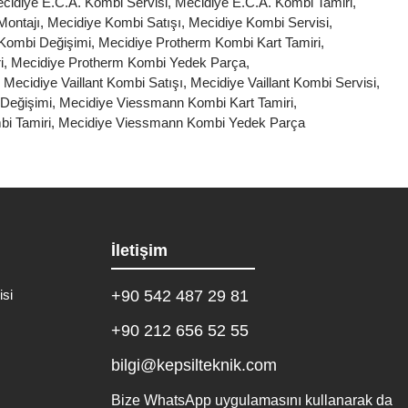
cidiye E.C.A. Kombi Servisi
,
Mecidiye E.C.A. Kombi Tamiri
,
Montajı
,
Mecidiye Kombi Satışı
,
Mecidiye Kombi Servisi
,
Kombi Değişimi
,
Mecidiye Protherm Kombi Kart Tamiri
,
i
,
Mecidiye Protherm Kombi Yedek Parça
,
,
Mecidiye Vaillant Kombi Satışı
,
Mecidiye Vaillant Kombi Servisi
,
Değişimi
,
Mecidiye Viessmann Kombi Kart Tamiri
,
i Tamiri
,
Mecidiye Viessmann Kombi Yedek Parça
İletişim
isi
+90 542 487 29 81
+90 212 656 52 55
bilgi@kepsilteknik.com
Bize WhatsApp uygulamasını kullanarak da