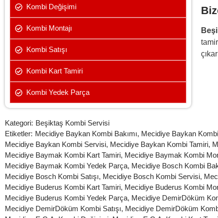
Kombi Değişimi
Biz
Kombi Montajı
Beşi
tamir
Kombi Satışı
çıkar
Kombi Kart Tamiri
Kombi Yedek Parça
Kategori:
Beşiktaş Kombi Servisi
Etiketler:
Mecidiye Baykan Kombi Bakımı
,
Mecidiye Baykan Kombi
Mecidiye Baykan Kombi Servisi
,
Mecidiye Baykan Kombi Tamiri
,
M
Mecidiye Baymak Kombi Kart Tamiri
,
Mecidiye Baymak Kombi Mon
Mecidiye Baymak Kombi Yedek Parça
,
Mecidiye Bosch Kombi Ba
Mecidiye Bosch Kombi Satışı
,
Mecidiye Bosch Kombi Servisi
,
Meci
Mecidiye Buderus Kombi Kart Tamiri
,
Mecidiye Buderus Kombi Mon
Mecidiye Buderus Kombi Yedek Parça
,
Mecidiye DemirDöküm Ko
Mecidiye DemirDöküm Kombi Satışı
,
Mecidiye DemirDöküm Kombi