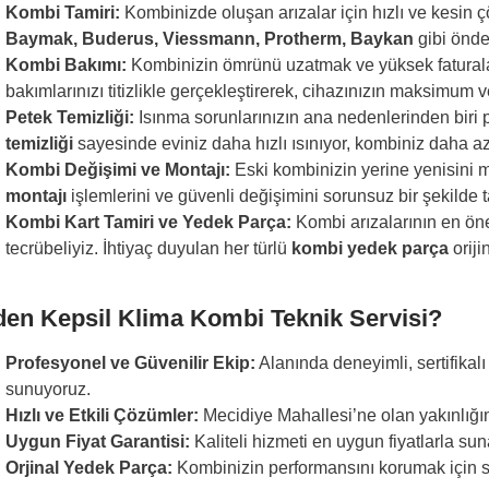
Kombi Tamiri:
Kombinizde oluşan arızalar için hızlı ve kesin
Baymak, Buderus, Viessmann, Protherm, Baykan
gibi önde
Kombi Bakımı:
Kombinizin ömrünü uzatmak ve yüksek fatural
bakımlarınızı titizlikle gerçekleştirerek, cihazınızın maksimum 
Petek Temizliği:
Isınma sorunlarınızın ana nedenlerinden biri p
temizliği
sayesinde eviniz daha hızlı ısınıyor, kombiniz daha az 
Kombi Değişimi ve Montajı:
Eski kombinizin yerine yenisini m
montajı
işlemlerini ve güvenli değişimini sorunsuz bir şekilde
Kombi Kart Tamiri ve Yedek Parça:
Kombi arızalarının en ön
tecrübeliyiz. İhtiyaç duyulan her türlü
kombi yedek parça
oriji
en Kepsil Klima Kombi Teknik Servisi?
Profesyonel ve Güvenilir Ekip:
Alanında deneyimli, sertifikalı
sunuyoruz.
Hızlı ve Etkili Çözümler:
Mecidiye Mahallesi’ne olan yakınlığı
Uygun Fiyat Garantisi:
Kaliteli hizmeti en uygun fiyatlarla s
Orjinal Yedek Parça:
Kombinizin performansını korumak için sa