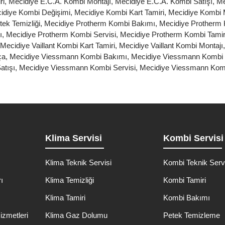
ri
,
Mecidiye E.C.A. Kombi Montajı
,
Mecidiye E.C.A. Kombi Satışı
,
Me
idiye Kombi Değişimi
,
Mecidiye Kombi Kart Tamiri
,
Mecidiye Kombi 
ek Temizliği
,
Mecidiye Protherm Kombi Bakımı
,
Mecidiye Protherm 
ı
,
Mecidiye Protherm Kombi Servisi
,
Mecidiye Protherm Kombi Tamir
Mecidiye Vaillant Kombi Kart Tamiri
,
Mecidiye Vaillant Kombi Montajı
ça
,
Mecidiye Viessmann Kombi Bakımı
,
Mecidiye Viessmann Kombi 
atışı
,
Mecidiye Viessmann Kombi Servisi
,
Mecidiye Viessmann Komb
Klima Servisi
Kombi Servisi
Klima Teknik Servisi
Kombi Teknik Serv
ı
Klima Temizliği
Kombi Tamiri
ı
Klima Tamiri
Kombi Bakımı
izmetleri
Klima Gaz Dolumu
Petek Temizleme