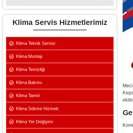
Klima Servis Hizmetlerimiz
Klima Teknik Servisi
Klima Montajı
Klima Temizliği
Klima Bakımı
Meci
Keps
Klima Tamiri
ekibi
Klima Sökme Hizmeti
Ge
Klima Yer Değişimi
Kombi