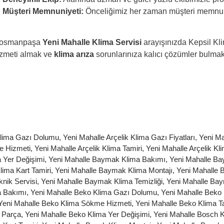
Müşteri Memnuniyeti:
Önceliğimiz her zaman müşteri memnuni
iosmanpaşa
Yeni Mahalle
Klima Servisi
arayışınızda Kepsil Kli
hizmeti almak ve
klima arıza
sorunlarınıza kalıcı çözümler bulmak
 Klima Gazı Dolumu
,
Yeni Mahalle Arçelik Klima Gazı Fiyatları
,
Yeni Ma
e Hizmeti
,
Yeni Mahalle Arçelik Klima Tamiri
,
Yeni Mahalle Arçelik Kl
a Yer Değişimi
,
Yeni Mahalle Baymak Klima Bakımı
,
Yeni Mahalle B
ima Kart Tamiri
,
Yeni Mahalle Baymak Klima Montajı
,
Yeni Mahalle 
nik Servisi
,
Yeni Mahalle Baymak Klima Temizliği
,
Yeni Mahalle Ba
a Bakımı
,
Yeni Mahalle Beko Klima Gazı Dolumu
,
Yeni Mahalle Beko 
Yeni Mahalle Beko Klima Sökme Hizmeti
,
Yeni Mahalle Beko Klima T
 Parça
,
Yeni Mahalle Beko Klima Yer Değişimi
,
Yeni Mahalle Bosch 