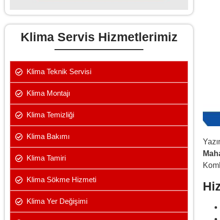
Klima Servis Hizmetlerimiz
Klima Teknik Servisi
Klima Montajı
Klima Temizliği
Klima Bakımı
Yazı
Maha
Klima Tamiri
Komb
Klima Sökme Hizmeti
Hi
Klima Yer Değişimi