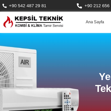
+90 542 487 29 81
+90 212 656 
Ana Sayfa
Ye
Tek