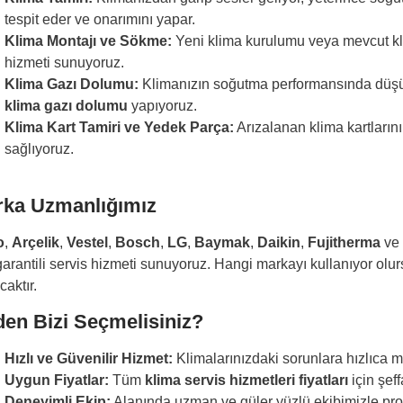
tespit eder ve onarımını yapar.
Klima Montajı ve Sökme:
Yeni klima kurulumu veya mevcut kli
hizmeti sunuyoruz.
Klima Gazı Dolumu:
Klimanızın soğutma performansında düşüş 
klima gazı dolumu
yapıyoruz.
Klima Kart Tamiri ve Yedek Parça:
Arızalanan klima kartlarını
sağlıyoruz.
rka Uzmanlığımız
o
,
Arçelik
,
Vestel
,
Bosch
,
LG
,
Baymak
,
Daikin
,
Fujitherma
v
 garantili servis hizmeti sunuyoruz. Hangi markayı kullanıyor ol
aktır.
en Bizi Seçmelisiniz?
Hızlı ve Güvenilir Hizmet:
Klimalarınızdaki sorunlara hızlıca 
Uygun Fiyatlar:
Tüm
klima servis hizmetleri fiyatları
için şef
Deneyimli Ekip:
Alanında uzman ve güler yüzlü ekibimizle pr