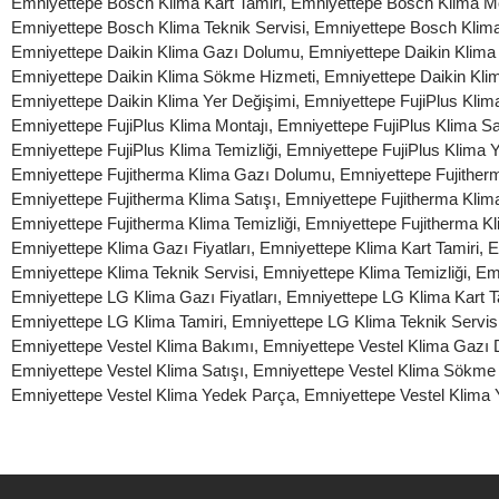
Emniyettepe Bosch Klima Kart Tamiri
,
Emniyettepe Bosch Klima Mo
Emniyettepe Bosch Klima Teknik Servisi
,
Emniyettepe Bosch Klima
Emniyettepe Daikin Klima Gazı Dolumu
,
Emniyettepe Daikin Klima 
Emniyettepe Daikin Klima Sökme Hizmeti
,
Emniyettepe Daikin Klim
Emniyettepe Daikin Klima Yer Değişimi
,
Emniyettepe FujiPlus Klim
Emniyettepe FujiPlus Klima Montajı
,
Emniyettepe FujiPlus Klima Sa
Emniyettepe FujiPlus Klima Temizliği
,
Emniyettepe FujiPlus Klima 
Emniyettepe Fujitherma Klima Gazı Dolumu
,
Emniyettepe Fujitherm
Emniyettepe Fujitherma Klima Satışı
,
Emniyettepe Fujitherma Kli
Emniyettepe Fujitherma Klima Temizliği
,
Emniyettepe Fujitherma K
Emniyettepe Klima Gazı Fiyatları
,
Emniyettepe Klima Kart Tamiri
,
E
Emniyettepe Klima Teknik Servisi
,
Emniyettepe Klima Temizliği
,
Em
Emniyettepe LG Klima Gazı Fiyatları
,
Emniyettepe LG Klima Kart T
Emniyettepe LG Klima Tamiri
,
Emniyettepe LG Klima Teknik Servis
Emniyettepe Vestel Klima Bakımı
,
Emniyettepe Vestel Klima Gazı
Emniyettepe Vestel Klima Satışı
,
Emniyettepe Vestel Klima Sökme
Emniyettepe Vestel Klima Yedek Parça
,
Emniyettepe Vestel Klima 