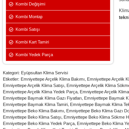
Kombi Değişimi
Klima
Kombi Montajı
tekn
Kombi Satışı
Kombi Kart Tamiri
Kombi Yedek Parça
Kategori:
Eyüpsultan Klima Servisi
Etiketler:
Emniyettepe Arçelik Klima Bakımı
,
Emniyettepe Arçelik 
Emniyettepe Arçelik Klima Satışı
,
Emniyettepe Arçelik Klima Sökm
Emniyettepe Arçelik Klima Yedek Parça
,
Emniyettepe Arçelik Klima
Emniyettepe Baymak Klima Gazı Fiyatları
,
Emniyettepe Baymak Kl
Emniyettepe Baymak Klima Tamiri
,
Emniyettepe Baymak Klima Tek
Emniyettepe Beko Klima Bakımı
,
Emniyettepe Beko Klima Gazı D
Emniyettepe Beko Klima Satışı
,
Emniyettepe Beko Klima Sökme H
Emniyettepe Beko Klima Yedek Parça
,
Emniyettepe Beko Klima Ye