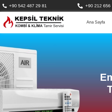
+90 542 487 29 81
+90 212 656 
Ana Sayfa
Em
T