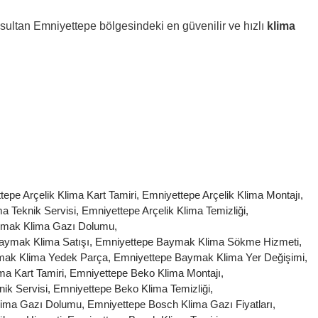
yüpsultan Emniyettepe bölgesindeki en güvenilir ve hızlı
klima
epe Arçelik Klima Kart Tamiri
,
Emniyettepe Arçelik Klima Montajı
,
ma Teknik Servisi
,
Emniyettepe Arçelik Klima Temizliği
,
ymak Klima Gazı Dolumu
,
aymak Klima Satışı
,
Emniyettepe Baymak Klima Sökme Hizmeti
,
mak Klima Yedek Parça
,
Emniyettepe Baymak Klima Yer Değişimi
,
ma Kart Tamiri
,
Emniyettepe Beko Klima Montajı
,
ik Servisi
,
Emniyettepe Beko Klima Temizliği
,
lima Gazı Dolumu
,
Emniyettepe Bosch Klima Gazı Fiyatları
,