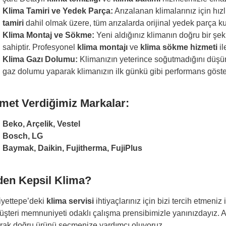
Klima Tamiri ve Yedek Parça:
Arızalanan klimalarınız için hızl
tamiri
dahil olmak üzere, tüm arızalarda orijinal yedek parça k
Klima Montaj ve Sökme:
Yeni aldığınız klimanın doğru bir şeki
sahiptir. Profesyonel
klima montajı
ve
klima sökme hizmeti
il
Klima Gazı Dolumu:
Klimanızın yeterince soğutmadığını düş
gaz dolumu yaparak klimanızın ilk günkü gibi performans göste
met Verdiğimiz Markalar:
Beko, Arçelik, Vestel
Bosch, LG
Baymak, Daikin, Fujitherma, FujiPlus
en Kepsil Klima?
yettepe’deki
klima servisi
ihtiyaçlarınız için bizi tercih etmeniz
üşteri memnuniyeti odaklı çalışma prensibimizle yanınızdayız. A
rak doğru ürünü seçmenize yardımcı oluyoruz.