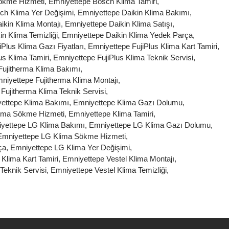
ökme Hizmeti
,
Emniyettepe Bosch Klima Tamiri
,
ch Klima Yer Değişimi
,
Emniyettepe Daikin Klima Bakımı
,
ikin Klima Montajı
,
Emniyettepe Daikin Klima Satışı
,
n Klima Temizliği
,
Emniyettepe Daikin Klima Yedek Parça
,
Plus Klima Gazı Fiyatları
,
Emniyettepe FujiPlus Klima Kart Tamiri
,
us Klima Tamiri
,
Emniyettepe FujiPlus Klima Teknik Servisi
,
Fujitherma Klima Bakımı
,
niyettepe Fujitherma Klima Montajı
,
Fujitherma Klima Teknik Servisi
,
ettepe Klima Bakımı
,
Emniyettepe Klima Gazı Dolumu
,
lima Sökme Hizmeti
,
Emniyettepe Klima Tamiri
,
yettepe LG Klima Bakımı
,
Emniyettepe LG Klima Gazı Dolumu
,
Emniyettepe LG Klima Sökme Hizmeti
,
ça
,
Emniyettepe LG Klima Yer Değişimi
,
 Klima Kart Tamiri
,
Emniyettepe Vestel Klima Montajı
,
Teknik Servisi
,
Emniyettepe Vestel Klima Temizliği
,