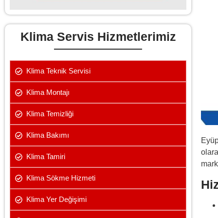
Klima Servis Hizmetlerimiz
Klima Teknik Servisi
Klima Montajı
Klima Temizliği
Klima Bakımı
Eyüp
olara
Klima Tamiri
mark
Klima Sökme Hizmeti
Hi
Klima Yer Değişimi