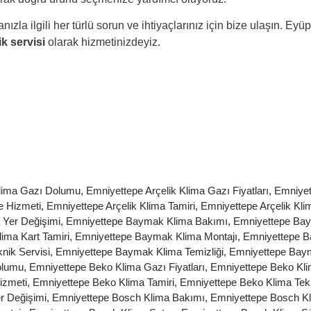
nızla ilgili her türlü sorun ve ihtiyaçlarınız için bize ulaşın. E
ik servisi
olarak hizmetinizdeyiz.
Klima Gazı Dolumu
,
Emniyettepe Arçelik Klima Gazı Fiyatları
,
Emniyett
e Hizmeti
,
Emniyettepe Arçelik Klima Tamiri
,
Emniyettepe Arçelik Kli
 Yer Değişimi
,
Emniyettepe Baymak Klima Bakımı
,
Emniyettepe Ba
ima Kart Tamiri
,
Emniyettepe Baymak Klima Montajı
,
Emniyettepe B
nik Servisi
,
Emniyettepe Baymak Klima Temizliği
,
Emniyettepe Bay
olumu
,
Emniyettepe Beko Klima Gazı Fiyatları
,
Emniyettepe Beko Kli
izmeti
,
Emniyettepe Beko Klima Tamiri
,
Emniyettepe Beko Klima Tekn
r Değişimi
,
Emniyettepe Bosch Klima Bakımı
,
Emniyettepe Bosch K