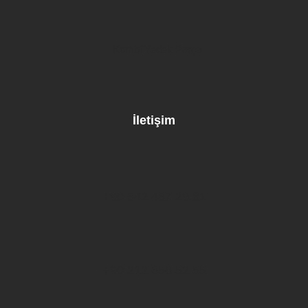
Kombi Yedek Parça
İletişim
+90 542 487 29 81
+90 212 656 52 55