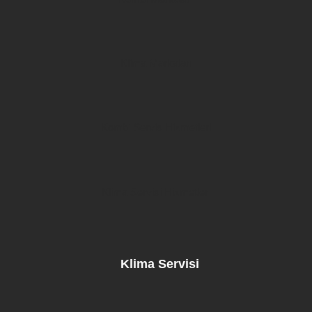
Klima Markaları
Kombi Servis Hizmetleri
Klima Servisi Hizmetleri
Klima Servisi