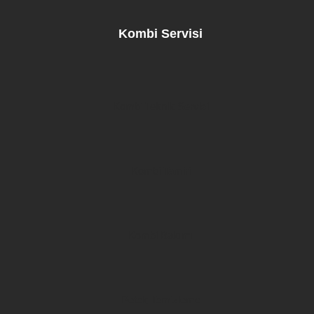
Kombi Servisi
Kombi Teknik Servisi
Kombi Tamiri
Kombi Bakımı
Petek Temizleme