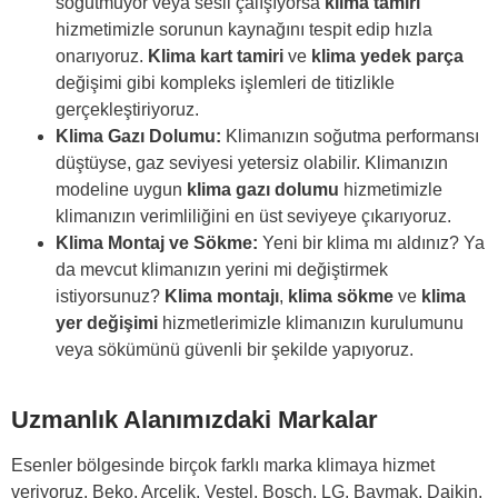
soğutmuyor veya sesli çalışıyorsa
klima tamiri
hizmetimizle sorunun kaynağını tespit edip hızla
onarıyoruz.
Klima kart tamiri
ve
klima yedek parça
değişimi gibi kompleks işlemleri de titizlikle
gerçekleştiriyoruz.
Klima Gazı Dolumu:
Klimanızın soğutma performansı
düştüyse, gaz seviyesi yetersiz olabilir. Klimanızın
modeline uygun
klima gazı dolumu
hizmetimizle
klimanızın verimliliğini en üst seviyeye çıkarıyoruz.
Klima Montaj ve Sökme:
Yeni bir klima mı aldınız? Ya
da mevcut klimanızın yerini mi değiştirmek
istiyorsunuz?
Klima montajı
,
klima sökme
ve
klima
yer değişimi
hizmetlerimizle klimanızın kurulumunu
veya sökümünü güvenli bir şekilde yapıyoruz.
Uzmanlık Alanımızdaki Markalar
Esenler bölgesinde birçok farklı marka klimaya hizmet
veriyoruz. Beko, Arçelik, Vestel, Bosch, LG, Baymak, Daikin,