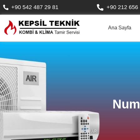
+90 542 487 29 81
+90 212 656 
Ana Sayfa
Numu