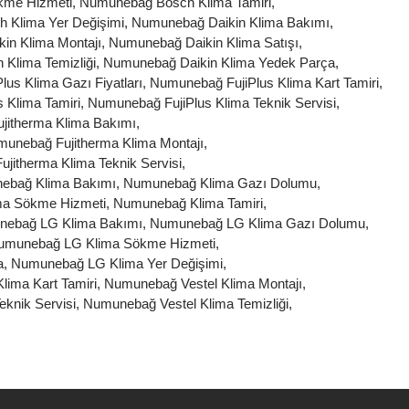
kme Hizmeti
,
Numunebağ Bosch Klima Tamiri
,
 Klima Yer Değişimi
,
Numunebağ Daikin Klima Bakımı
,
in Klima Montajı
,
Numunebağ Daikin Klima Satışı
,
Klima Temizliği
,
Numunebağ Daikin Klima Yedek Parça
,
us Klima Gazı Fiyatları
,
Numunebağ FujiPlus Klima Kart Tamiri
,
 Klima Tamiri
,
Numunebağ FujiPlus Klima Teknik Servisi
,
jitherma Klima Bakımı
,
unebağ Fujitherma Klima Montajı
,
jitherma Klima Teknik Servisi
,
ebağ Klima Bakımı
,
Numunebağ Klima Gazı Dolumu
,
a Sökme Hizmeti
,
Numunebağ Klima Tamiri
,
ebağ LG Klima Bakımı
,
Numunebağ LG Klima Gazı Dolumu
,
umunebağ LG Klima Sökme Hizmeti
,
a
,
Numunebağ LG Klima Yer Değişimi
,
lima Kart Tamiri
,
Numunebağ Vestel Klima Montajı
,
knik Servisi
,
Numunebağ Vestel Klima Temizliği
,