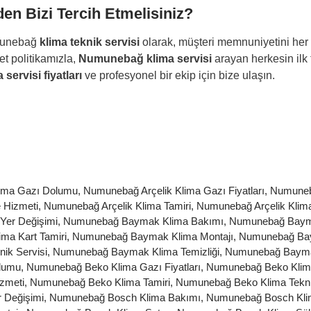
en Bizi Tercih Etmelisiniz?
unebağ
klima teknik servisi
olarak, müşteri memnuniyetini her z
et politikamızla,
Numunebağ klima servisi
arayan herkesin ilk 
 servisi fiyatları
ve profesyonel bir ekip için bize ulaşın.
lima Gazı Dolumu
,
Numunebağ Arçelik Klima Gazı Fiyatları
,
Numuneba
 Hizmeti
,
Numunebağ Arçelik Klima Tamiri
,
Numunebağ Arçelik Klima
Yer Değişimi
,
Numunebağ Baymak Klima Bakımı
,
Numunebağ Baym
a Kart Tamiri
,
Numunebağ Baymak Klima Montajı
,
Numunebağ Bay
ik Servisi
,
Numunebağ Baymak Klima Temizliği
,
Numunebağ Bayma
lumu
,
Numunebağ Beko Klima Gazı Fiyatları
,
Numunebağ Beko Klima
zmeti
,
Numunebağ Beko Klima Tamiri
,
Numunebağ Beko Klima Tekni
 Değişimi
,
Numunebağ Bosch Klima Bakımı
,
Numunebağ Bosch Kli