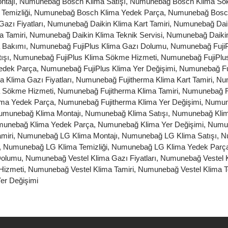
tajı
,
Numunebağ Bosch Klima Satışı
,
Numunebağ Bosch Klima Sö
Temizliği
,
Numunebağ Bosch Klima Yedek Parça
,
Numunebağ Bosch
azı Fiyatları
,
Numunebağ Daikin Klima Kart Tamiri
,
Numunebağ Daik
 Tamiri
,
Numunebağ Daikin Klima Teknik Servisi
,
Numunebağ Daikin 
 Bakımı
,
Numunebağ FujiPlus Klima Gazı Dolumu
,
Numunebağ FujiPl
ışı
,
Numunebağ FujiPlus Klima Sökme Hizmeti
,
Numunebağ FujiPlus
edek Parça
,
Numunebağ FujiPlus Klima Yer Değişimi
,
Numunebağ Fu
 Klima Gazı Fiyatları
,
Numunebağ Fujitherma Klima Kart Tamiri
,
Num
a Sökme Hizmeti
,
Numunebağ Fujitherma Klima Tamiri
,
Numunebağ Fu
ima Yedek Parça
,
Numunebağ Fujitherma Klima Yer Değişimi
,
Numun
umunebağ Klima Montajı
,
Numunebağ Klima Satışı
,
Numunebağ Klim
unebağ Klima Yedek Parça
,
Numunebağ Klima Yer Değişimi
,
Numun
miri
,
Numunebağ LG Klima Montajı
,
Numunebağ LG Klima Satışı
,
N
,
Numunebağ LG Klima Temizliği
,
Numunebağ LG Klima Yedek Parç
Dolumu
,
Numunebağ Vestel Klima Gazı Fiyatları
,
Numunebağ Vestel K
Hizmeti
,
Numunebağ Vestel Klima Tamiri
,
Numunebağ Vestel Klima Te
er Değişimi