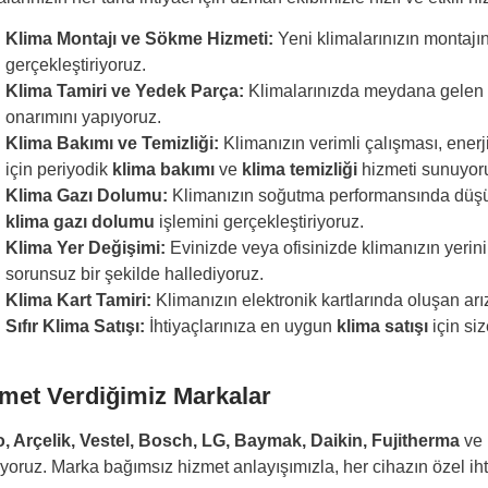
Klima Montajı ve Sökme Hizmeti:
Yeni klimalarınızın montajın
gerçekleştiriyoruz.
Klima Tamiri ve Yedek Parça:
Klimalarınızda meydana gelen arı
onarımını yapıyoruz.
Klima Bakımı ve Temizliği:
Klimanızın verimli çalışması, enerj
için periyodik
klima bakımı
ve
klima temizliği
hizmeti sunuyor
Klima Gazı Dolumu:
Klimanızın soğutma performansında düşüş f
klima gazı dolumu
işlemini gerçekleştiriyoruz.
Klima Yer Değişimi:
Evinizde veya ofisinizde klimanızın yerini
sorunsuz bir şekilde hallediyoruz.
Klima Kart Tamiri:
Klimanızın elektronik kartlarında oluşan arı
Sıfır Klima Satışı:
İhtiyaçlarınıza en uygun
klima satışı
için si
met Verdiğimiz Markalar
, Arçelik, Vestel, Bosch, LG, Baymak, Daikin, Fujitherma
ve
yoruz. Marka bağımsız hizmet anlayışımızla, her cihazın özel ih