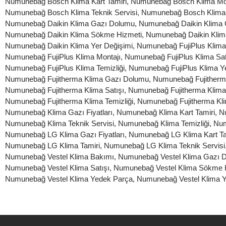
Numunebağ Bosch Klima Kart Tamiri
,
Numunebağ Bosch Klima Mon
Numunebağ Bosch Klima Teknik Servisi
,
Numunebağ Bosch Klima 
Numunebağ Daikin Klima Gazı Dolumu
,
Numunebağ Daikin Klima G
Numunebağ Daikin Klima Sökme Hizmeti
,
Numunebağ Daikin Klima
Numunebağ Daikin Klima Yer Değişimi
,
Numunebağ FujiPlus Klima
Numunebağ FujiPlus Klima Montajı
,
Numunebağ FujiPlus Klima Sat
Numunebağ FujiPlus Klima Temizliği
,
Numunebağ FujiPlus Klima Y
Numunebağ Fujitherma Klima Gazı Dolumu
,
Numunebağ Fujitherma
Numunebağ Fujitherma Klima Satışı
,
Numunebağ Fujitherma Klim
Numunebağ Fujitherma Klima Temizliği
,
Numunebağ Fujitherma Kl
Numunebağ Klima Gazı Fiyatları
,
Numunebağ Klima Kart Tamiri
,
N
Numunebağ Klima Teknik Servisi
,
Numunebağ Klima Temizliği
,
Num
Numunebağ LG Klima Gazı Fiyatları
,
Numunebağ LG Klima Kart Ta
Numunebağ LG Klima Tamiri
,
Numunebağ LG Klima Teknik Servisi
Numunebağ Vestel Klima Bakımı
,
Numunebağ Vestel Klima Gazı 
Numunebağ Vestel Klima Satışı
,
Numunebağ Vestel Klima Sökme 
Numunebağ Vestel Klima Yedek Parça
,
Numunebağ Vestel Klima Y