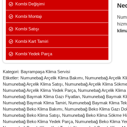
Kombi Değişimi
Ned
Kombi Montajı
Num
hizm
Kombi Satışı
klima
Kombi Kart Tamiri
Kombi Yedek Parça
Kategori:
Bayrampaşa Klima Servisi
Etiketler:
Numunebağ Arçelik Klima Bakımı
,
Numunebağ Arçelik K
Numunebağ Arçelik Klima Satışı
,
Numunebağ Arçelik Klima Sökme
Numunebağ Arçelik Klima Yedek Parça
,
Numunebağ Arçelik Klima 
Numunebağ Baymak Klima Gazı Fiyatları
,
Numunebağ Baymak Klim
Numunebağ Baymak Klima Tamiri
,
Numunebağ Baymak Klima Tekn
Numunebağ Beko Klima Bakımı
,
Numunebağ Beko Klima Gazı Do
Numunebağ Beko Klima Satışı
,
Numunebağ Beko Klima Sökme Hi
Numunebağ Beko Klima Yedek Parça
,
Numunebağ Beko Klima Yer