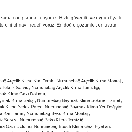
aman ön planda tutuyoruz. Hızlı, güvenilir ve uygun fiyatlı
tercihi olmayı hedefliyoruz. En doğru çözümler, en uygun
ğ Arçelik Klima Kart Tamiri
,
Numunebağ Arçelik Klima Montajı
,
 Teknik Servisi
,
Numunebağ Arçelik Klima Temizliği
,
ak Klima Gazı Dolumu
,
mak Klima Satışı
,
Numunebağ Baymak Klima Sökme Hizmeti
,
k Klima Yedek Parça
,
Numunebağ Baymak Klima Yer Değişimi
,
 Kart Tamiri
,
Numunebağ Beko Klima Montajı
,
k Servisi
,
Numunebağ Beko Klima Temizliği
,
ma Gazı Dolumu
,
Numunebağ Bosch Klima Gazı Fiyatları
,