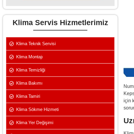
Klima Servis Hizmetlerimiz
Klima Teknik Servisi
Klima Montajı
Klima Temizliği
Klima Bakımı
Numu
Keps
Klima Tamiri
için
soru
Klima Sökme Hizmeti
Uz
Klima Yer Değişimi
Klima