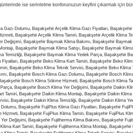
günlerinde ise serinletme konforunuzun keyfini çıkarmak için biz
ima Gazı Dolumu
,
Başakşehir Arçelik Klima Gazı Fiyatları
,
Başakşehir 
Hizmeti
,
Başakşehir Arçelik Klima Tamiri
,
Başakşehir Arçelik Klima Te
er Değişimi
,
Başakşehir Baymak Klima Bakımı
,
Başakşehir Baymak
Montajı
,
Başakşehir Baymak Klima Satışı
,
Başakşehir Baymak Klim
a Temizliği
,
Başakşehir Baymak Klima Yedek Parça
,
Başakşehir Ba
Fiyatları
,
Başakşehir Beko Klima Kart Tamiri
,
Başakşehir Beko Klim
miri
,
Başakşehir Beko Klima Teknik Servisi
,
Başakşehir Beko Klima T
kımı
,
Başakşehir Bosch Klima Gazı Dolumu
,
Başakşehir Bosch Klima 
Başakşehir Bosch Klima Sökme Hizmeti
,
Başakşehir Bosch Klima Ta
 Parça
,
Başakşehir Bosch Klima Yer Değişimi
,
Başakşehir Daikin Kl
rt Tamiri
,
Başakşehir Daikin Klima Montajı
,
Başakşehir Daikin Klima 
rvisi
,
Başakşehir Daikin Klima Temizliği
,
Başakşehir Daikin Klima Y
ı Dolumu
,
Başakşehir FujiPlus Klima Gazı Fiyatları
,
Başakşehir FujiPl
e Hizmeti
,
Başakşehir FujiPlus Klima Tamiri
,
Başakşehir FujiPlus Kli
 Yer Değişimi
,
Başakşehir Fujitherma Klima Bakımı
,
Başakşehir Fuj
Klima Kart Tamiri
,
Başakşehir Fujitherma Klima Montajı
,
Başakşehir 
a Klima Tamiri
,
Başakşehir Fujitherma Klima Teknik Servisi
,
Başakşeh