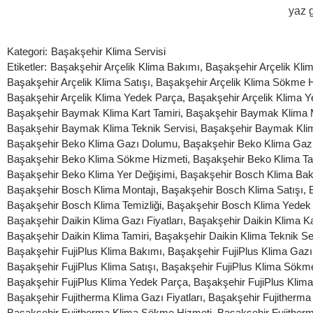
yaz 
Kategori:
Başakşehir Klima Servisi
Etiketler:
Başakşehir Arçelik Klima Bakımı
,
Başakşehir Arçelik Kl
Başakşehir Arçelik Klima Satışı
,
Başakşehir Arçelik Klima Sökme 
Başakşehir Arçelik Klima Yedek Parça
,
Başakşehir Arçelik Klima Y
Başakşehir Baymak Klima Kart Tamiri
,
Başakşehir Baymak Klima 
Başakşehir Baymak Klima Teknik Servisi
,
Başakşehir Baymak Klim
Başakşehir Beko Klima Gazı Dolumu
,
Başakşehir Beko Klima Gazı 
Başakşehir Beko Klima Sökme Hizmeti
,
Başakşehir Beko Klima Ta
Başakşehir Beko Klima Yer Değişimi
,
Başakşehir Bosch Klima Ba
Başakşehir Bosch Klima Montajı
,
Başakşehir Bosch Klima Satışı
,
Başakşehir Bosch Klima Temizliği
,
Başakşehir Bosch Klima Yedek
Başakşehir Daikin Klima Gazı Fiyatları
,
Başakşehir Daikin Klima Ka
Başakşehir Daikin Klima Tamiri
,
Başakşehir Daikin Klima Teknik Se
Başakşehir FujiPlus Klima Bakımı
,
Başakşehir FujiPlus Klima Gaz
Başakşehir FujiPlus Klima Satışı
,
Başakşehir FujiPlus Klima Sökm
Başakşehir FujiPlus Klima Yedek Parça
,
Başakşehir FujiPlus Klima
Başakşehir Fujitherma Klima Gazı Fiyatları
,
Başakşehir Fujitherma 
Başakşehir Fujitherma Klima Sökme Hizmeti
,
Başakşehir Fujitherm