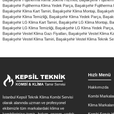
Başakşehir Fujitherma Klima Yedek Parça
,
Başakşehir Fujitherma 
Başakşehir Klima Kart Tamiri
,
Başakşehir Klima Montajı
,
Başakşehi
Başakşehir Klima Temizliği
,
Başakşehir Klima Yedek Parça
,
Başakş
Başakşehir LG Klima Kart Tamiri
,
Başakşehir LG Klima Montajı
,
Ba
Başakşehir LG Klima Temizliği
,
Başakşehir LG Klima Yedek Parça
Başakşehir Vestel Klima Gazı Fiyatları
,
Başakşehir Vestel Klima Ka
Başakşehir Vestel Klima Tamiri
,
Başakşehir Vestel Klima Teknik Ser
Hızlı Menü
Hakkımızda
Kombi Markalar
İstanbul Kepsil Teknik Klima Kombi Servisi
olarak alanında uzman ve profesyonel
Klima Markalar
ekibimizle tüm markalardaki klima ve
kombilerinize; tamir , bakım, onarım, yedek
Kombi Servis H