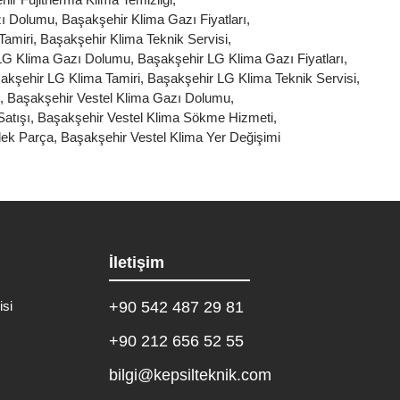
zı Dolumu
,
Başakşehir Klima Gazı Fiyatları
,
Tamiri
,
Başakşehir Klima Teknik Servisi
,
LG Klima Gazı Dolumu
,
Başakşehir LG Klima Gazı Fiyatları
,
akşehir LG Klima Tamiri
,
Başakşehir LG Klima Teknik Servisi
,
,
Başakşehir Vestel Klima Gazı Dolumu
,
Satışı
,
Başakşehir Vestel Klima Sökme Hizmeti
,
dek Parça
,
Başakşehir Vestel Klima Yer Değişimi
İletişim
isi
+90 542 487 29 81
+90 212 656 52 55
bilgi@kepsilteknik.com