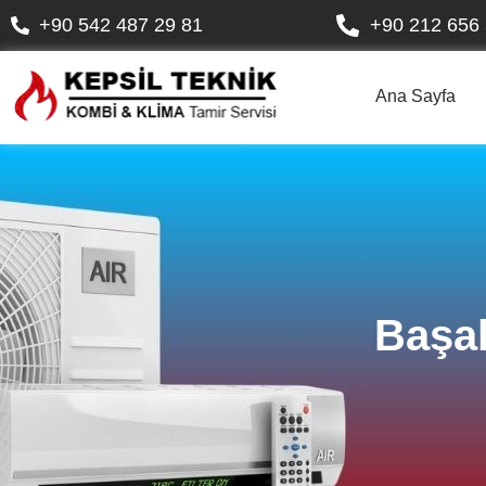
+90 542 487 29 81
+90 212 656 
Ana Sayfa
Başak