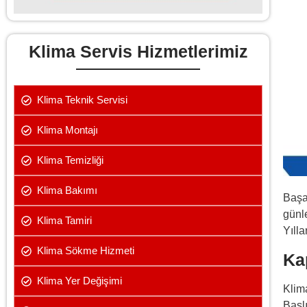
Klima Servis Hizmetlerimiz
Klima Teknik Servisi
Klima Montajı
Klima Temizliği
Klima Bakımı
Başa
günle
Klima Tamiri
Yılla
Klima Sökme Hizmeti
Ka
Klima Yer Değişimi
Klim
Başl