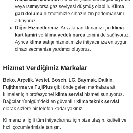
veya ısıtmıyorsa gaz seviyesi düşmüş olabilir.
Klima
gazı dolumu
hizmetimizle cihazınızın performansını
artırıyoruz.
Diğer Hizmetlerimiz:
Arızalanan klimanız için
klima
kart tamiri
ve
klima yedek parça
temini de sağlıyoruz.
Ayrıca
klima satışı
hizmetimizle ihtiyacınıza en uygun
cihazı seçmenize yardımcı oluyoruz.
Hizmet Verdiğimiz Markalar
Beko
,
Arçelik
,
Vestel
,
Bosch
,
LG
,
Baymak
,
Daikin
,
Fujitherma
ve
FujiPlus
gibi önde gelen markalara ait
klimalar için profesyonel
klima servisi
hizmeti sunuyoruz.
Bağcılar Yenigün’deki en güvenilir
klima teknik servisi
olarak sizlere bir telefon kadar yakınız.
Klimanızla ilgili tüm ihtiyaçlarınız için
bize ulaşın,
kaliteli ve
hızlı çözümlerimizle tanışın.