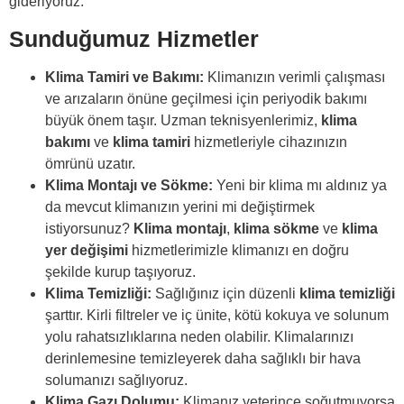
gideriyoruz.
Sunduğumuz Hizmetler
Klima Tamiri ve Bakımı:
Klimanızın verimli çalışması
ve arızaların önüne geçilmesi için periyodik bakımı
büyük önem taşır. Uzman teknisyenlerimiz,
klima
bakımı
ve
klima tamiri
hizmetleriyle cihazınızın
ömrünü uzatır.
Klima Montajı ve Sökme:
Yeni bir klima mı aldınız ya
da mevcut klimanızın yerini mi değiştirmek
istiyorsunuz?
Klima montajı
,
klima sökme
ve
klima
yer değişimi
hizmetlerimizle klimanızı en doğru
şekilde kurup taşıyoruz.
Klima Temizliği:
Sağlığınız için düzenli
klima temizliği
şarttır. Kirli filtreler ve iç ünite, kötü kokuya ve solunum
yolu rahatsızlıklarına neden olabilir. Klimalarınızı
derinlemesine temizleyerek daha sağlıklı bir hava
solumanızı sağlıyoruz.
Klima Gazı Dolumu:
Klimanız yeterince soğutmuyorsa