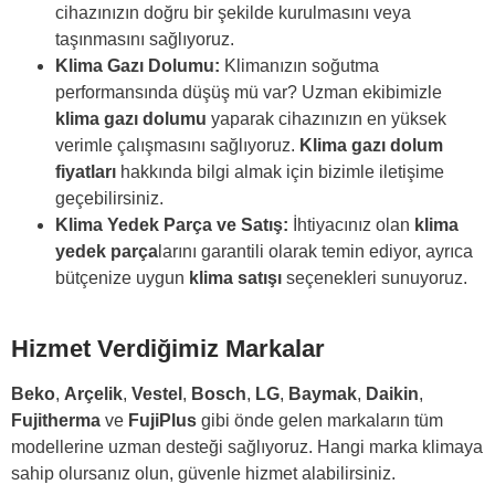
cihazınızın doğru bir şekilde kurulmasını veya
taşınmasını sağlıyoruz.
Klima Gazı Dolumu:
Klimanızın soğutma
performansında düşüş mü var? Uzman ekibimizle
klima gazı dolumu
yaparak cihazınızın en yüksek
verimle çalışmasını sağlıyoruz.
Klima gazı dolum
fiyatları
hakkında bilgi almak için bizimle iletişime
geçebilirsiniz.
Klima Yedek Parça ve Satış:
İhtiyacınız olan
klima
yedek parça
larını garantili olarak temin ediyor, ayrıca
bütçenize uygun
klima satışı
seçenekleri sunuyoruz.
Hizmet Verdiğimiz Markalar
Beko
,
Arçelik
,
Vestel
,
Bosch
,
LG
,
Baymak
,
Daikin
,
Fujitherma
ve
FujiPlus
gibi önde gelen markaların tüm
modellerine uzman desteği sağlıyoruz. Hangi marka klimaya
sahip olursanız olun, güvenle hizmet alabilirsiniz.