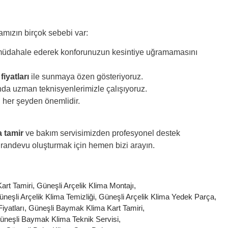
mamızın birçok sebebi var:
 müdahale ederek konforunuzun kesintiye uğramamasını
fiyatları
ile sunmaya özen gösteriyoruz.
nda uzman teknisyenlerimizle çalışıyoruz.
 her şeyden önemlidir.
a tamir
ve bakım servisimizden profesyonel destek
 randevu oluşturmak için hemen
bizi arayın.
art Tamiri
,
Güneşli Arçelik Klima Montajı
,
neşli Arçelik Klima Temizliği
,
Güneşli Arçelik Klima Yedek Parça
,
yatları
,
Güneşli Baymak Klima Kart Tamiri
,
üneşli Baymak Klima Teknik Servisi
,