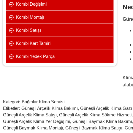
Kombi Değişimi
Ned
Kombi Montajı
Güne
Kombi Satışı
Kombi Kart Tamiri
Kombi Yedek Parça
Klima
alabi
Kategori:
Bağcılar Klima Servisi
Etiketler:
Güneşli Arçelik Klima Bakımı
,
Güneşli Arçelik Klima Gaz
Güneşli Arçelik Klima Satışı
,
Güneşli Arçelik Klima Sökme Hizmeti
Güneşli Arçelik Klima Yer Değişimi
,
Güneşli Baymak Klima Bakımı
Güneşli Baymak Klima Montajı
,
Güneşli Baymak Klima Satışı
,
Gün