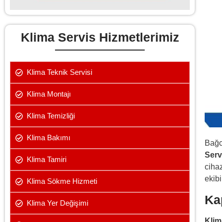
Klima Servis Hizmetlerimiz
Klima Teknik Servisi
Klima Montajı
Klima Temizliği
Klima Bakımı
Bağc
Serv
Klima Tamiri
cihaz
ekibi
Klima Sökme Hizmeti
Ka
Klima Yer Değişimi
Klim