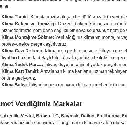
tler:
Klima Tamiri:
Klimalarınızda oluşan her türlü arıza için yerind
Klima Bakımı ve Temizliği:
Düzenli bakım, klimanızın ömrünü uza
hizmetlerimizle hem daha sağlıklı bir hava solursunuz hem de 
Klima Montajı ve Sökme:
Yeni aldığınız klimanın montajını ve
profesyonelce gerçekleştiriyoruz.
Klima Gazı Dolumu:
Klimanızın performansını etkileyen gaz ek
fiyatları
hakkında detaylı bilgi almak için bizimle iletişime geçeb
Klima Yedek Parça:
İhtiyaç duyulan orijinal yedek parçaları e
Klima Kart Tamiri:
Arızalanan klima kartlarını uzman teknisyen
önüne geçiyoruz.
Klima Satışı:
İhtiyaçlarınıza en uygun klima modelleri için dan
zmet Verdiğimiz Markalar
, Arçelik, Vestel, Bosch, LG, Baymak, Daikin, Fujitherma, Fu
ik servis
hizmeti sunuyoruz. Hangi marka klimaya sahip olursanız