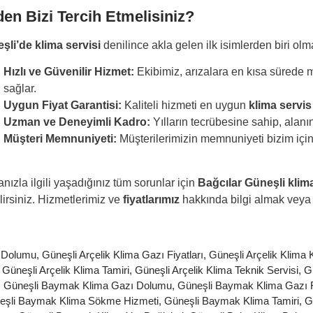
en Bizi Tercih Etmelisiniz?
şli’de klima servisi
denilince akla gelen ilk isimlerden biri ol
Hızlı ve Güvenilir Hizmet:
Ekibimiz, arızalara en kısa sürede
sağlar.
Uygun Fiyat Garantisi:
Kaliteli hizmeti en uygun
klima servis 
Uzman ve Deneyimli Kadro:
Yılların tecrübesine sahip, alanı
Müşteri Memnuniyeti:
Müşterilerimizin memnuniyeti bizim için
nızla ilgili yaşadığınız tüm sorunlar için
Bağcılar Güneşli klim
lirsiniz. Hizmetlerimiz ve
fiyatlarımız
hakkında bilgi almak veya
ı Dolumu
,
Güneşli Arçelik Klima Gazı Fiyatları
,
Güneşli Arçelik Klima K
,
Güneşli Arçelik Klima Tamiri
,
Güneşli Arçelik Klima Teknik Servisi
,
Gü
,
Güneşli Baymak Klima Gazı Dolumu
,
Güneşli Baymak Klima Gazı Fi
eşli Baymak Klima Sökme Hizmeti
,
Güneşli Baymak Klima Tamiri
,
G