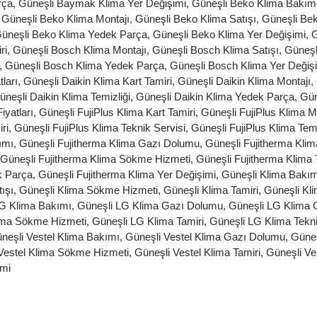
rça
,
Güneşli Baymak Klima Yer Değişimi
,
Güneşli Beko Klima Bakım
,
Güneşli Beko Klima Montajı
,
Güneşli Beko Klima Satışı
,
Güneşli Be
üneşli Beko Klima Yedek Parça
,
Güneşli Beko Klima Yer Değişimi
,
G
ri
,
Güneşli Bosch Klima Montajı
,
Güneşli Bosch Klima Satışı
,
Güneşl
,
Güneşli Bosch Klima Yedek Parça
,
Güneşli Bosch Klima Yer Değiş
ları
,
Güneşli Daikin Klima Kart Tamiri
,
Güneşli Daikin Klima Montajı
,
üneşli Daikin Klima Temizliği
,
Güneşli Daikin Klima Yedek Parça
,
Gün
iyatları
,
Güneşli FujiPlus Klima Kart Tamiri
,
Güneşli FujiPlus Klima M
ri
,
Güneşli FujiPlus Klima Teknik Servisi
,
Güneşli FujiPlus Klima Temi
ımı
,
Güneşli Fujitherma Klima Gazı Dolumu
,
Güneşli Fujitherma Klima
Güneşli Fujitherma Klima Sökme Hizmeti
,
Güneşli Fujitherma Klima 
k Parça
,
Güneşli Fujitherma Klima Yer Değişimi
,
Güneşli Klima Bakım
ışı
,
Güneşli Klima Sökme Hizmeti
,
Güneşli Klima Tamiri
,
Güneşli Kli
G Klima Bakımı
,
Güneşli LG Klima Gazı Dolumu
,
Güneşli LG Klima G
ima Sökme Hizmeti
,
Güneşli LG Klima Tamiri
,
Güneşli LG Klima Tekni
neşli Vestel Klima Bakımı
,
Güneşli Vestel Klima Gazı Dolumu
,
Güneş
Vestel Klima Sökme Hizmeti
,
Güneşli Vestel Klima Tamiri
,
Güneşli Ve
imi