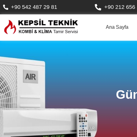
+90 542 487 29 81
+90 212 656 
Ana Sayfa
Gün