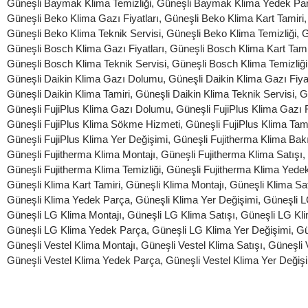
Güneşli Baymak Klima Temizliği
,
Güneşli Baymak Klima Yedek Pa
Güneşli Beko Klima Gazı Fiyatları
,
Güneşli Beko Klima Kart Tamiri
Güneşli Beko Klima Teknik Servisi
,
Güneşli Beko Klima Temizliği
,
G
Güneşli Bosch Klima Gazı Fiyatları
,
Güneşli Bosch Klima Kart Tami
Güneşli Bosch Klima Teknik Servisi
,
Güneşli Bosch Klima Temizliği
Güneşli Daikin Klima Gazı Dolumu
,
Güneşli Daikin Klima Gazı Fiyat
Güneşli Daikin Klima Tamiri
,
Güneşli Daikin Klima Teknik Servisi
,
G
Güneşli FujiPlus Klima Gazı Dolumu
,
Güneşli FujiPlus Klima Gazı F
Güneşli FujiPlus Klima Sökme Hizmeti
,
Güneşli FujiPlus Klima Tami
Güneşli FujiPlus Klima Yer Değişimi
,
Güneşli Fujitherma Klima Bak
Güneşli Fujitherma Klima Montajı
,
Güneşli Fujitherma Klima Satışı
,
Güneşli Fujitherma Klima Temizliği
,
Güneşli Fujitherma Klima Yede
Güneşli Klima Kart Tamiri
,
Güneşli Klima Montajı
,
Güneşli Klima Sat
Güneşli Klima Yedek Parça
,
Güneşli Klima Yer Değişimi
,
Güneşli L
Güneşli LG Klima Montajı
,
Güneşli LG Klima Satışı
,
Güneşli LG Kl
Güneşli LG Klima Yedek Parça
,
Güneşli LG Klima Yer Değişimi
,
Gü
Güneşli Vestel Klima Montajı
,
Güneşli Vestel Klima Satışı
,
Güneşli 
Güneşli Vestel Klima Yedek Parça
,
Güneşli Vestel Klima Yer Değiş