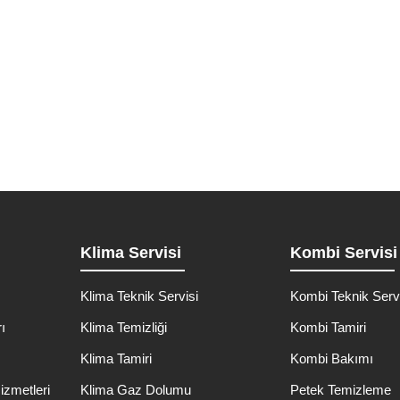
hallesi Kombi Teknik Servisi Zeytinburnu
çin güvenilir ve profesyonel bir çözüm arıyorsanız, doğru adrestesini
Detaylı İncele
Klima Servisi
Kombi Servisi
Klima Teknik Servisi
Kombi Teknik Serv
ı
Klima Temizliği
Kombi Tamiri
ı
Klima Tamiri
Kombi Bakımı
izmetleri
Klima Gaz Dolumu
Petek Temizleme