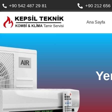
+90 542 487 29 81
+90 212 656 
Ana Sayfa
Ye