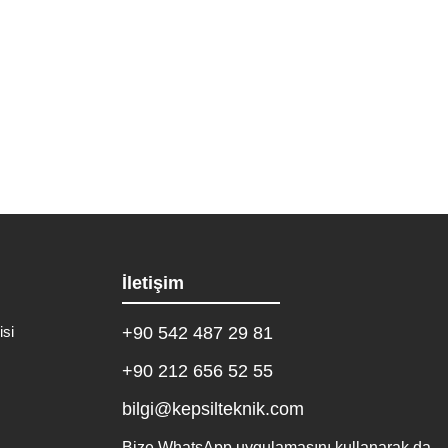
z. Kepsil Kombi Teknik Servisi olarak,...
İletişim
isi
+90 542 487 29 81
+90 212 656 52 55
bilgi@kepsilteknik.com
Bize WhatsApp uygulamasını kullanarak da