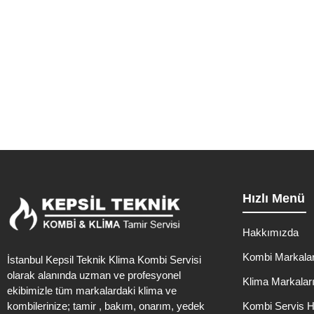
Yenidoğan Ma
Zeytinburnu Yenidoğan Mahallesi‘nde kombi ve klima ihtiyaçlarınız i
Hızlı Menü
Hakkımızda
Kombi Markalar
İstanbul Kepsil Teknik Klima Kombi Servisi
olarak alanında uzman ve profesyonel
Klima Markalar
ekibimizle tüm markalardaki klima ve
kombilerinize; tamir , bakım, onarım, yedek
Kombi Servis H