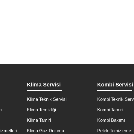
hallesi Kombi Teknik Servisi Zeytinburnu
çin güvenilir ve profesyonel bir çözüm arıyorsanız, doğru adrestesini
Detaylı İncele
Klima Servisi
Kombi Servisi
Klima Teknik Servisi
Kombi Teknik Serv
ı
Klima Temizliği
Kombi Tamiri
ı
Klima Tamiri
Kombi Bakımı
izmetleri
Klima Gaz Dolumu
Petek Temizleme