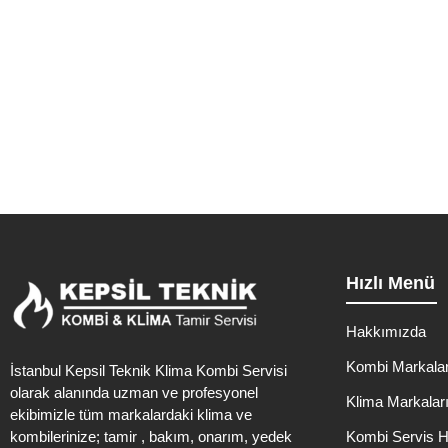
Yenidoğan Ma
Zeytinburnu Yenidoğan Mahallesi‘nde kombi ve klima ihtiyaçlarınız i
Hızlı Menü
Hakkımızda
Kombi Markalar
İstanbul Kepsil Teknik Klima Kombi Servisi
olarak alanında uzman ve profesyonel
Klima Markalar
ekibimizle tüm markalardaki klima ve
kombilerinize; tamir , bakım, onarım, yedek
Kombi Servis H