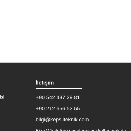
z. Kepsil Kombi Teknik Servisi olarak,...
İletişim
isi
+90 542 487 29 81
+90 212 656 52 55
bilgi@kepsilteknik.com
Bize WhatsApp uygulamasını kullanarak da