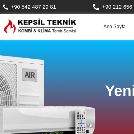
+90 542 487 29 81
+90 212 656 
Ana Sayfa
Yen