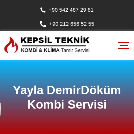
+90 542 487 29 81
+90 212 656 52 55
Yayla DemirDöküm
Kombi Servisi