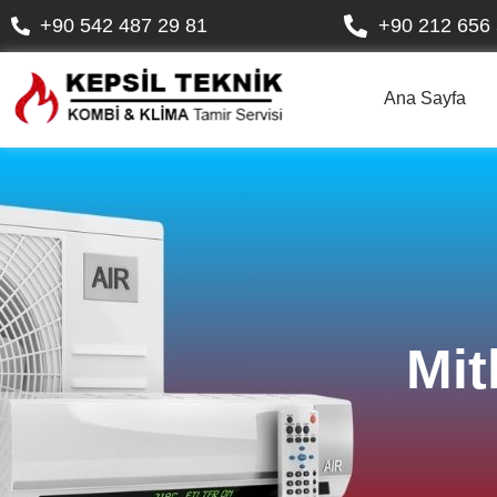
+90 542 487 29 81
+90 212 656 
Ana Sayfa
Mit