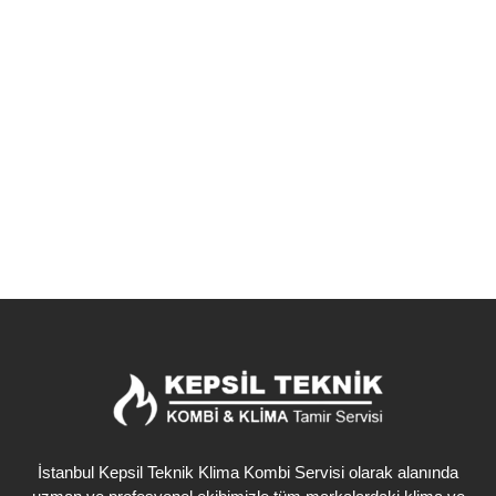
Kağıthane
İstanbul Kağıthane ilçesi Merkez Mahallesi’nde bulunan Kepsil
Klima Kombi Teknik Servisi olarak, geniş hizmet yelpazemizle
yanınızdayız. Yazın serin, kışın sıcak bir...
Detaylı İncele
İstanbul Kepsil Teknik Klima Kombi Servisi olarak alanında