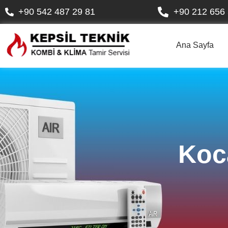
+90 542 487 29 81
+90 212 656 
Ana Sayfa
Koc