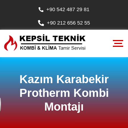
+90 542 487 29 81
+90 212 656 52 55
Kazım Karabekir
Protherm Kombi
Montajı