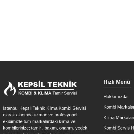
İstanbul Gaziosmanpaşa’da ikamet edenler için kombi sorunlarına 
Hızlı Menü
Hakkımızda
Kombi Markalar
İstanbul Kepsil Teknik Klima Kombi Servisi
olarak alanında uzman ve profesyonel
Klima Markalar
ekibimizle tüm markalardaki klima ve
kombilerinize; tamir , bakım, onarım, yedek
Kombi Servis H