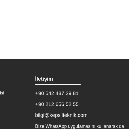
rvisi olarak, Gaziosmanpaşa’nın Kazım Karabekir...
İletişim
isi
+90 542 487 29 81
+90 212 656 52 55
bilgi@kepsilteknik.com
Bize WhatsApp uygulamasını kullanarak da