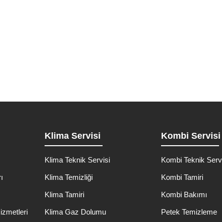
hızlı ve güvenilir çözümler sunuyoruz. Kepsil Klima Kombi Teknik Se
Detaylı İncele
Klima Servisi
Kombi Servisi
Klima Teknik Servisi
Kombi Teknik Serv
ı
Klima Temizliği
Kombi Tamiri
ı
Klima Tamiri
Kombi Bakımı
izmetleri
Klima Gaz Dolumu
Petek Temizleme