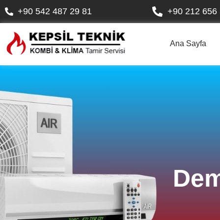
+90 542 487 29 81
+90 212 656 
Ana Sayfa
Dem