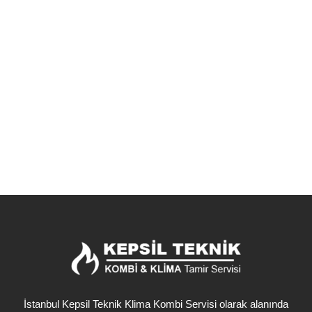
Kağıthane
Kağıthane, Hürriyet Mahallesi’nde yaşayanlar için Klima teknik
servisi ihtiyaçlarınızda güvenilir ve kaliteli çözümler sunuyoruz.
Evinizde veya iş yerinizde kullandığınız klimanızın
performansını...
Detaylı İncele
İstanbul Kepsil Teknik Klima Kombi Servisi olarak alanında