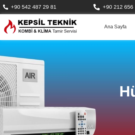
+90 542 487 29 81
+90 212 656 
Ana Sayfa
Hü