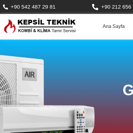
+90 542 487 29 81
+90 212 656 
Ana Sayfa
G