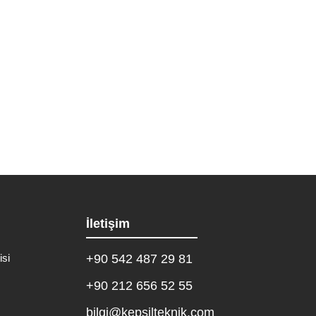
e kombinizle ilgili yaşadığınız her türlü sorunda...
İletişim
isi
+90 542 487 29 81
+90 212 656 52 55
bilgi@kepsilteknik.com