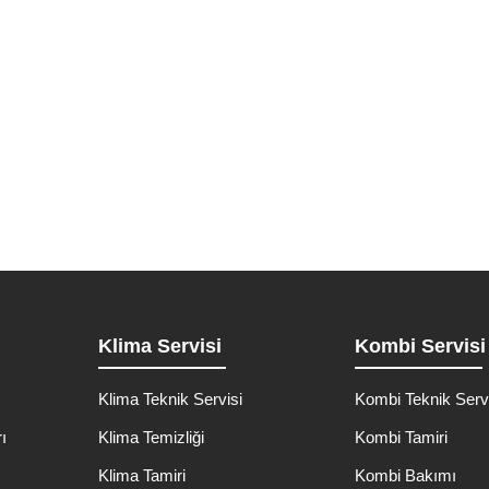
e Mahallesi Kombi Teknik Servisi Eyüpsultan
m ve onarım gerektiren cihazlardır. Eyüpsultan Güzeltepe Mahallesi’nd
Detaylı İncele
Klima Servisi
Kombi Servisi
Klima Teknik Servisi
Kombi Teknik Serv
ı
Klima Temizliği
Kombi Tamiri
ı
Klima Tamiri
Kombi Bakımı