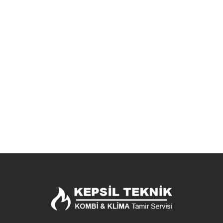
Fevzi Çakmak Mahallesi Klima Teknik
Servisi Küçükçekmece
İstanbul’un Küçükçekmece ilçesi Fevzi Çakmak Mahallesi’nde
yaşayanlar için profesyonel klima teknik servisi arayışına son
veriyoruz! Kepsil Klima Kombi Teknik Servisi olarak,...
Detaylı İncele