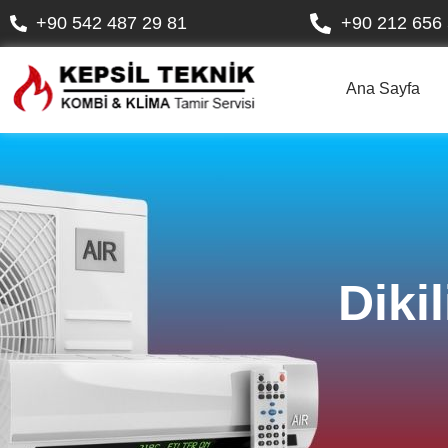
+90 542 487 29 81
+90 212 656 
Ana Sayfa
Diki