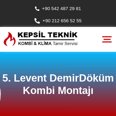
+90 542 487 29 81
+90 212 656 52 55
5. Levent DemirDöküm
Kombi Montajı